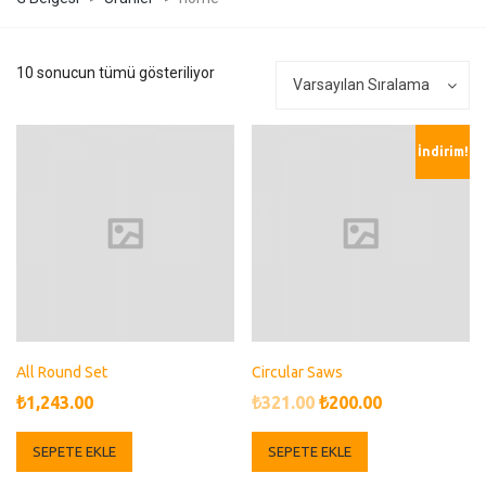
10 sonucun tümü gösteriliyor
Varsayılan Sıralama
İndirim!
All Round Set
Circular Saws
Orijinal
Şu
₺
1,243.00
₺
321.00
₺
200.00
fiyat:
andaki
SEPETE EKLE
SEPETE EKLE
₺321.00.
fiyat: