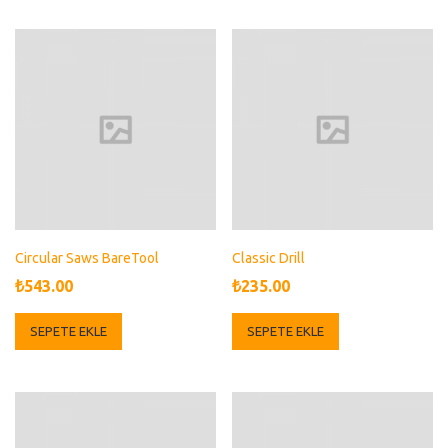
₺200.00.
Circular Saws BareTool
Classic Drill
₺
543.00
₺
235.00
SEPETE EKLE
SEPETE EKLE