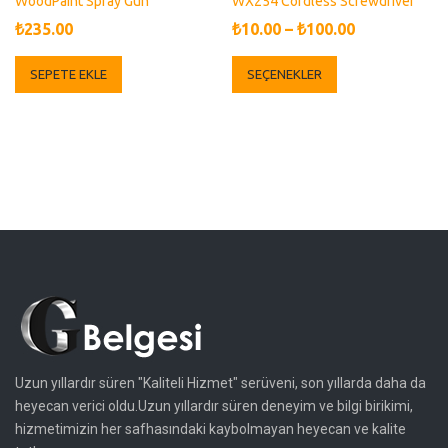
WoodPaint Spray Gun
WX254 Cordless Screwdriver
₺
235.00
₺
10.00
–
₺
100.00
Bu
SEPETE EKLE
SEÇENEKLER
ürünün
birden
fazla
varyasyonu
var.
Seçenekler
ürün
sayfasından
seçilebilir
Uzun yıllardır süren "Kaliteli Hizmet" serüveni, son yıllarda daha da
heyecan verici oldu.Uzun yıllardır süren deneyim ve bilgi birikimi,
hizmetimizin her safhasındaki kaybolmayan heyecan ve kalite