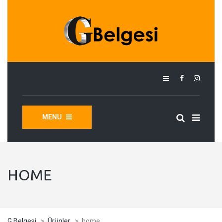
MENU
HOME
G Belgesi
>
Ürünler
>
home