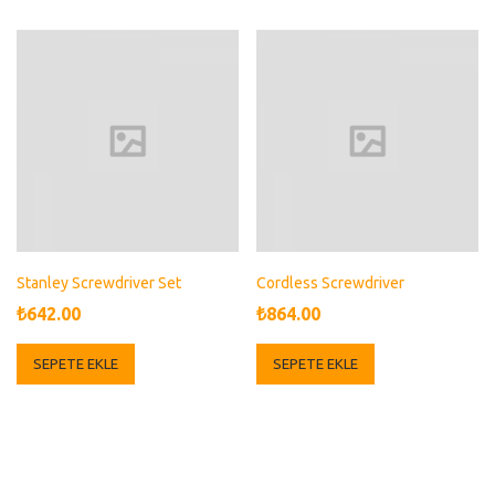
₺200.00.
Stanley Screwdriver Set
Cordless Screwdriver
₺
642.00
₺
864.00
SEPETE EKLE
SEPETE EKLE