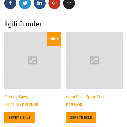
İlgili ürünler
İndirim!
Circular Saws
WoodPaint Spray Gun
Orijinal
Şu
₺
321.00
₺
200.00
₺
235.00
fiyat:
andaki
SEPETE EKLE
SEPETE EKLE
₺321.00.
fiyat: