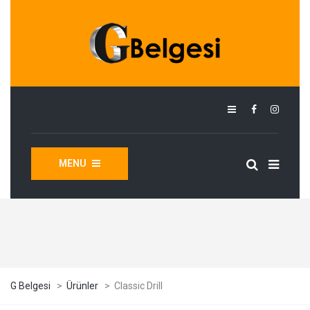
MENU
G Belgesi
>
Ürünler
>
Classic Drill