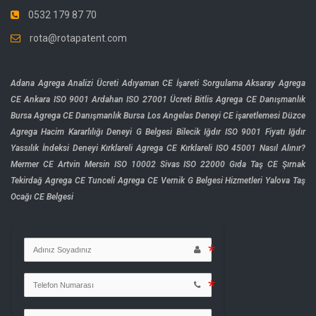
0532 179 87 70
rota@rotapatent.com
Adana Agrega Analizi Ücreti
Adıyaman CE İşareti Sorgulama
Aksaray Agrega
CE
Ankara ISO 9001
Ardahan ISO 27001 Ücreti
Bitlis Agrega CE Danışmanlık
Bursa Agrega CE Danışmanlık
Bursa Los Angelas Deneyi
CE işaretlemesi
Düzce
Agrega Hacim Kararlılığı Deneyi
G Belgesi Bilecik
Iğdır ISO 9001 Fiyatı
Iğdır
Yassılık İndeksi Deneyi
Kırklareli Agrega CE
Kırklareli ISO 45001 Nasıl Alınır?
Mermer CE Artvin
Mersin ISO 10002
Sivas ISO 22000 Gıda
Taş CE Şırnak
Tekirdağ Agrega CE
Tunceli Agrega CE
Vernik G Belgesi Hizmetleri
Yalova Taş
Ocağı CE Belgesi