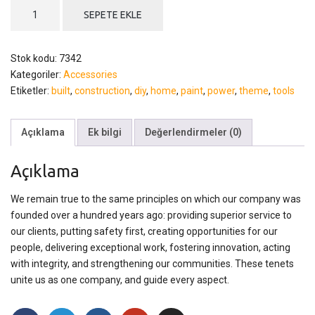
Classic
SEPETE EKLE
Drill
adet
Stok kodu:
7342
Kategoriler:
Accessories
Etiketler:
built
,
construction
,
diy
,
home
,
paint
,
power
,
theme
,
tools
Açıklama
Ek bilgi
Değerlendirmeler (0)
Açıklama
We remain true to the same principles on which our company was
founded over a hundred years ago: providing superior service to
our clients, putting safety first, creating opportunities for our
people, delivering exceptional work, fostering innovation, acting
with integrity, and strengthening our communities. These tenets
unite us as one company, and guide every aspect.