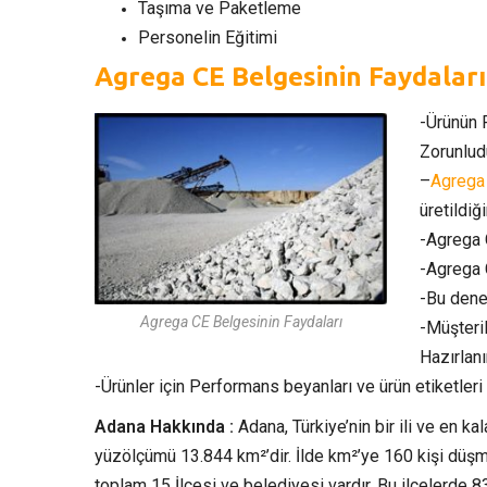
Taşıma ve Paketleme
Personelin Eğitimi
Agrega CE Belgesinin Faydaları
-Ürünün 
Zorunlud
–
Agrega
üretildiği
-Agrega C
-Agrega C
-Bu deney
Agrega CE Belgesinin Faydaları
-Müşteri
Hazırlanı
-Ürünler için Performans beyanları ve ürün etiketleri h
Adana Hakkında :
Adana, Türkiye’nin bir ili ve en kal
yüzölçümü 13.844 km²’dir. İlde km²’ye 160 kişi düşm
toplam 15 İlçesi ve belediyesi vardır. Bu ilçelerde 