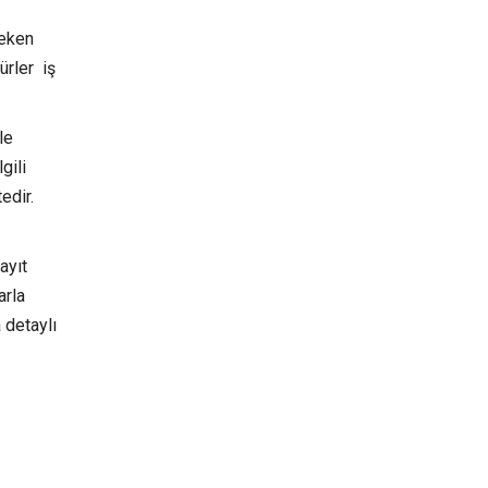
reken
ürler iş
le
gili
edir.
ayıt
arla
 detaylı