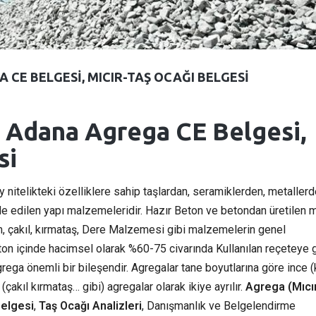
CE BELGESI, MICIR-TAŞ OCAĞI BELGESI
, Adana Agrega CE Belgesi,
si
 nitelikteki özelliklere sahip taşlardan, seramiklerden, metallerd
 edilen yapı malzemeleridir. Hazır Beton ve betondan üretilen m
m, çakıl, kırmataş, Dere Malzemesi gibi malzemelerin genel
ton içinde hacimsel olarak %60-75 civarında Kullanılan reçeteye 
agrega önemli bir bileşendir. Agregalar tane boyutlarına göre ince 
(çakıl kırmataş… gibi) agregalar olarak ikiye ayrılır.
Agrega (Mıcı
Belgesi
,
Taş Ocağı Analizleri
, Danışmanlık ve Belgelendirme