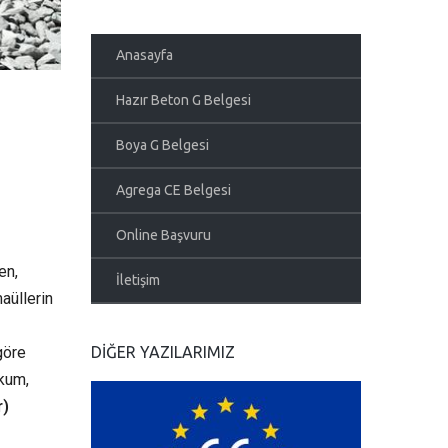
Anasayfa
Hazır Beton G Belgesi
Boya G Belgesi
Agrega CE Belgesi
Online Başvuru
en,
İletişim
aüllerin
göre
DIĞER YAZILARIMIZ
(kum,
r)