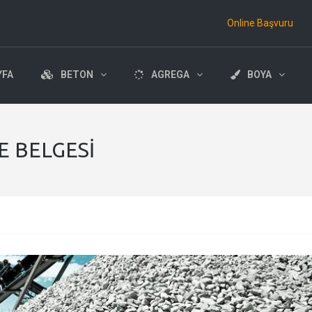
Online Başvuru
YFA
BETON
AGREGA
BOYA
E BELGESI