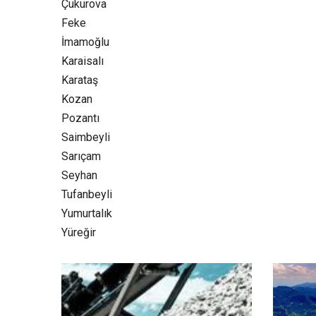
Çukurova
Feke
İmamoğlu
Karaisalı
Karataş
Kozan‎
Pozantı‎
Saimbeyli
Sarıçam
Seyhan
Tufanbeyli‎
Yumurtalık‎
Yüreğir