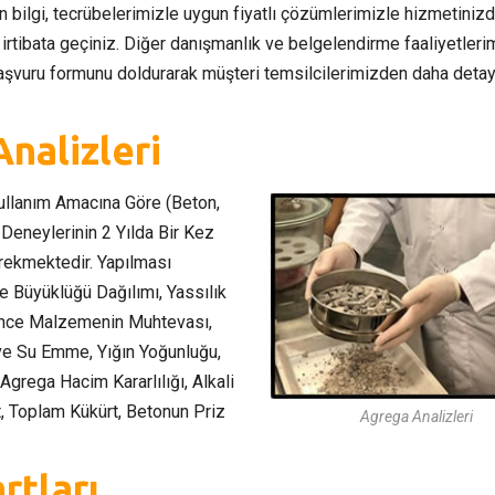
n bilgi, tecrübelerimizle uygun fiyatlı çözümlerimizle hizmetinizd
irtibata geçiniz. Diğer danışmanlık ve belgelendirme faaliyetlerim
şvuru formunu doldurarak müşteri temsilcilerimizden daha detayl
nalizleri
ullanım Amacına Göre (Beton,
n Deneylerinin 2 Yılda Bir Kez
rekmektedir. Yapılması
e Büyüklüğü Dağılımı, Yassılık
ok ince Malzemenin Muhtevası,
ve Su Emme, Yığın Yoğunluğu,
grega Hacim Kararlılığı, Alkali
at, Toplam Kükürt, Betonun Priz
Agrega Analizleri
rtları