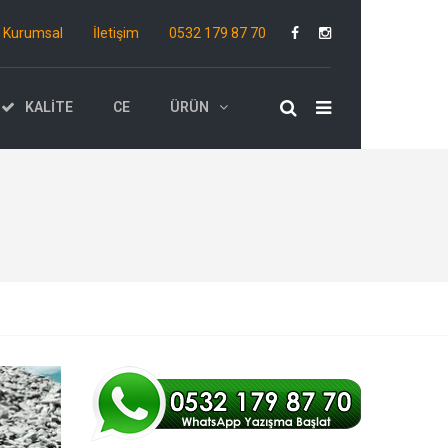
Kurumsal
İletişim
0532 179 87 70
KALITE
CE
ÜRÜN