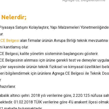
 Nelerdir;
Piyasaya Satışını Kolaylaştırır, Yapı Malzemeleri Yönetmenliğinde
ur.
 CE Belgesi
alan firmalar ürünün Avrupa Birliği teknik mevzuatına
ni kanıtlamış olur.
E Belgesi, kalite yönetim sisteminin başlangıcını gösterir.
E Belgesinin alınması için ürüne gerekli test ve deneyler uygulan
ler sayesinde ürünün teknik fiziksel ve kimyasal özellikleri belir
leri bilgilendirmek için ürünlere Agrega CE Belgesi ile Teknik Do
r
azırlanır.
abalık altıncı şehri. 2018 yılı verilerine göre, 2.220.125 nüfusa sahip
ektedir. 01.02.2018 TÜİK verilerine göre 4’ü anakent ilçesi olma
831 mahalle bulunmaktadır.