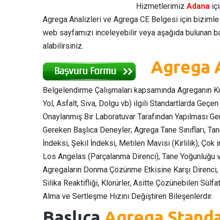
Hizmetlerimiz
Adana
içi
Agrega Analizleri ve Agrega CE Belgesi için bizimle 
web sayfamızı inceleyebilir veya aşağıda bulunan ba
alabilirsiniz.
Agrega A
Belgelendirme Çalışmaları kapsamında Agreganın K
Yol, Asfalt, Sıva, Dolgu vb) ilgili Standartlarda Geçe
Onaylanmış Bir Laboratuvar Tarafından Yapılması Ge
Gereken Başlıca Deneyler; Agrega Tane Sınıfları, Tan
İndeksi, Şekil İndeksi, Metilen Mavisi (Kirlilik), Ç
Los Angelas (Parçalanma Direnci), Tane Yoğunluğu 
Agregaların Donma Çözünme Etkisine Karşı Direnci, A
Silika Reaktifliği, Klorürler, Asitte Çözünebilen Sülf
Alma ve Sertleşme Hızını Değiştiren Bileşenlerdir.
Başlıca
Agrega Standa