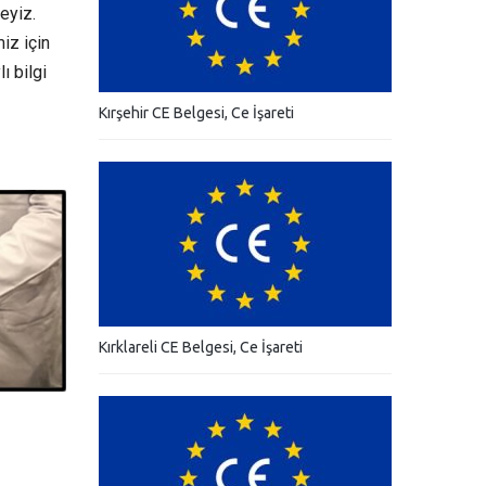
eyiz.
iz için
ı bilgi
Kırşehir CE Belgesi, Ce İşareti
Kırklareli CE Belgesi, Ce İşareti