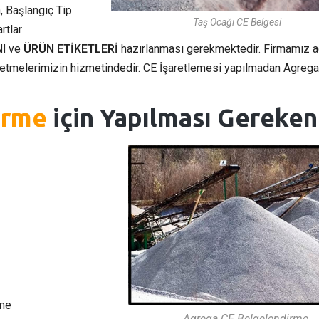
, Başlangıç Tip
Taş Ocağı CE Belgesi
rtlar
I
ve
ÜRÜN ETİKETLERİ
hazırlanması gerekmektedir. Firmamız 
etmelerimizin hizmetindedir. CE İşaretlemesi yapılmadan Agrega 
irme
için Yapılması Gereken
rme
Agrega CE Belgelendirme