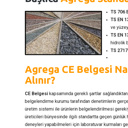
TS 706 
TS EN 1
ve yüzey
TS EN 1
hidrolik 
TS 2717
Agrega CE Belgesi Na
Alınır?
CE Belgesi
kapsamında gerekli şartlar sağlandıktan 
belgelendirme kurumu tarafından denetimlerin gerçe
üretim sistemi ile ürünlerin belgelendirilmesi gerek
üreticileri bünyesinde ilgili standartta geçen günlük h
deneyleri yapabilmeleri için laboratuvar kurmaları g