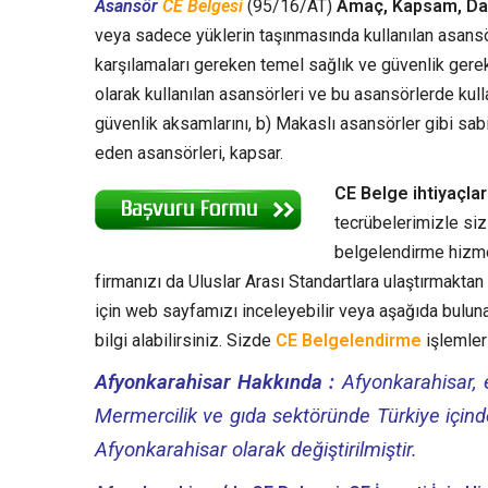
Asansör
CE Belgesi
(95/16/AT)
Amaç, Kapsam, Da
veya sadece yüklerin taşınmasında kullanılan asansö
karşılamaları gereken temel sağlık ve güvenlik gerekl
olarak kullanılan asansörleri ve bu asansörlerde kull
güvenlik aksamlarını, b) Makaslı asansörler gibi sa
eden asansörleri, kapsar.
CE Belge ihtiyaçla
tecrübelerimizle siz
belgelendirme hizmet
firmanızı da Uluslar Arası Standartlara ulaştırmakt
için web sayfamızı inceleyebilir veya aşağıda bulun
bilgi alabilirsiniz. Sizde
CE Belgelendirme
işlemleri
Afyonkarahisar Hakkında :
Afyonkarahisar, e
Mermercilik ve gıda sektöründe Türkiye içinde
Afyonkarahisar olarak değiştirilmiştir.