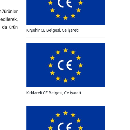
n7ürünler
 edilerek,
n da ürün
Kırşehir CE Belgesi, Ce İşareti
Kırklareli CE Belgesi, Ce İşareti