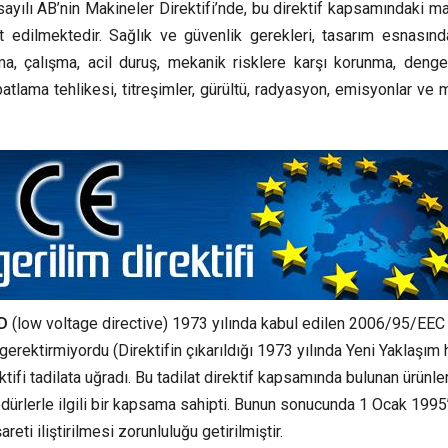
yılı AB’nin Makineler Direktifi’nde, bu direktif kapsamındaki ma
t edilmektedir. Sağlık ve güvenlik gerekleri, tasarım esnasınd
atma, çalışma, acil duruş, mekanik risklere karşı korunma, deng
r, patlama tehlikesi, titreşimler, gürültü, radyasyon, emisyonlar ve
VD
(low voltage directive) 1973 yılında kabul edilen 2006/95/EEC 
ni gerektirmiyordu (Direktifin çıkarıldığı 1973 yılında Yeni Yaklaşım
fi tadilata uğradı. Bu tadilat direktif kapsamında bulunan ürünler
edürlerle ilgili bir kapsama sahipti. Bunun sonucunda 1 Ocak 1995
reti iliştirilmesi zorunluluğu getirilmiştir.