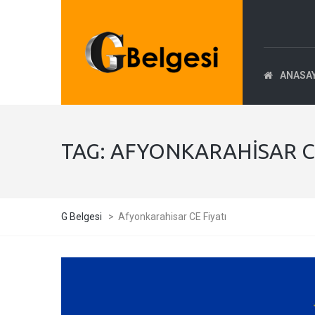
ANASA
TAG:
AFYONKARAHISAR CE
G Belgesi
>
Afyonkarahisar CE Fiyatı