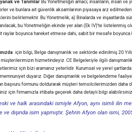
yanak ve Tanımlar
Bu Yönetmeliğin amacı; insanların, insan ve y
rler ve bunlara ait güvenlik aksamlarının piyasaya arz edilmede
erini belirlemektir. Bu Yönetmelik; a) Binalarda ve inşaatlarda sür
anılacak, bu Yönetmeliğin ekinde yer alan (Ek IV)’te listelenmiş ol
bit raylar boyunca hareket etmese dahi, sabit bir mesafe boyunca
rınızda
için bilgi, Belge danışmanlık ve sektörde edinilmiş 20 Yıll
 müşterilerimizin hizmetindeyiz. CE Belgeleriyle ilgili danışmanlı
lerimiz için bizi aramanız yeterlidir. Kurumsal ve yerel şartlarda
an memnuniyet duyarız. Diğer danışmanlık ve belgelendirme faaliye
an başvuru formunu doldurarak müşteri temsilcilerimizden daha d
niz için firmamızla irtibata geçerek daha detaylı bilgi alabilirsiniz
ski ve halk arasındaki ismiyle Afyon, aynı isimli ilin mer
 ve dışında isim yapmıştır. Şehrin Afyon olan ismi, 2005