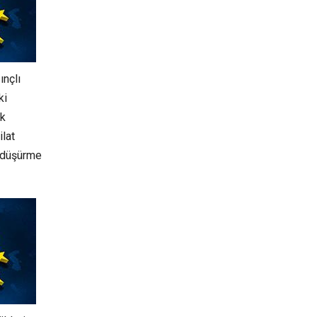
ınçlı
ki
ık
ilat
ç düşürme