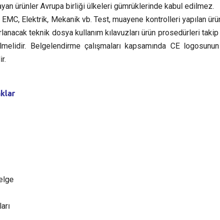
yan ürünler Avrupa birliği ülkeleri gümrüklerinde kabul edilmez.
 EMC, Elektrik, Mekanik vb. Test, muayene kontrolleri yapılan ürü
rlanacak teknik dosya kullanım kılavuzları ürün prosedürleri takip
erilmelidir. Belgelendirme çalışmaları kapsamında CE logosunu
r.
klar
elge
arı