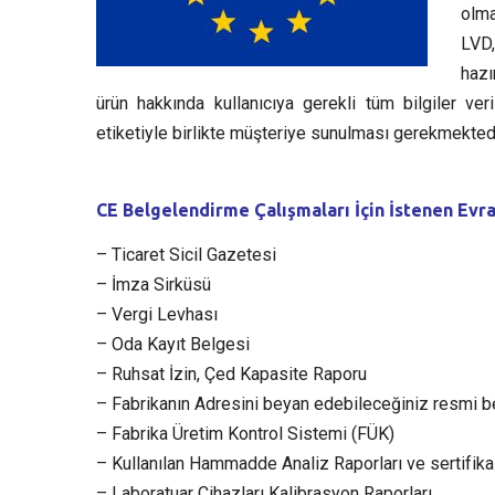
olma
LVD,
hazı
ürün hakkında kullanıcıya gerekli tüm bilgiler v
etiketiyle birlikte müşteriye sunulması gerekmektedi
CE Belgelendirme Çalışmaları İçin İstenen Evra
– Ticaret Sicil Gazetesi
– İmza Sirküsü
– Vergi Levhası
– Oda Kayıt Belgesi
– Ruhsat İzin, Çed Kapasite Raporu
– Fabrikanın Adresini beyan edebileceğiniz resmi b
– Fabrika Üretim Kontrol Sistemi (FÜK)
– Kullanılan Hammadde Analiz Raporları ve sertifikal
– Laboratuar Cihazları Kalibrasyon Raporları