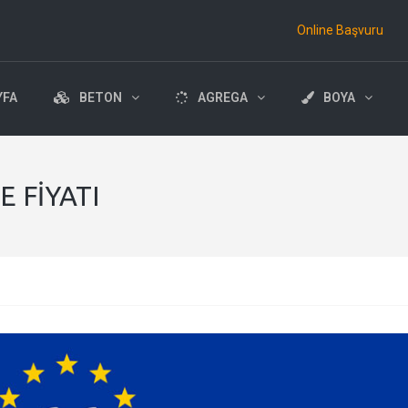
Online Başvuru
YFA
BETON
AGREGA
BOYA
 FIYATI