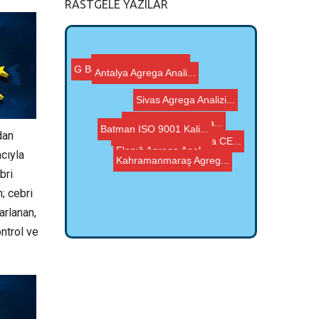
RASTGELE YAZILAR
Sivas Agrega Analizi...
G Belgesi, Agrega CE...
Batman ISO 9001 Kali...
G Belgesi, Agrega CE...
Şırnak ISO 9001 Ka...
Bitlis Agrega Analiz...
Antalya Agrega Anali...
dan
Muğla Agrega Analiz...
Elazığ Agrega Anal...
Kahramanmaraş Agreg...
cıyla
bri
; cebri
arlanan,
ntrol ve