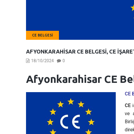
CE BELGESI
AFYONKARAHISAR CE BELGESI, CE İŞARE
18/10/2024
0
Afyonkarahisar CE Bel
CE 
CE
i
ve a
Birl
dire