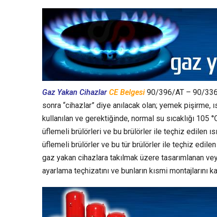
Gaz Yakan Cihazlar
CE Belgesi
90/396/AT – 90/33
sonra “cihazlar” diye anılacak olan; yemek pişirme,
kullanılan ve gerektiğinde, normal su sıcaklığı 105 
üflemeli brülörleri ve bu brülörler ile teçhiz edilen 
üflemeli brülörler ve bu tür brülörler ile teçhiz edil
gaz yakan cihazlara takılmak üzere tasarımlanan vey
ayarlama teçhizatını ve bunların kısmi montajlarını k