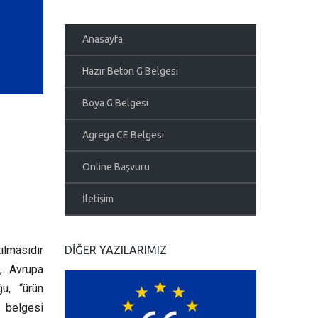
Anasayfa
Hazır Beton G Belgesi
Boya G Belgesi
Agrega CE Belgesi
Online Başvuru
İletişim
tılmasıdır
DIĞER YAZILARIMIZ
n, Avrupa
ğu, “ürün
E belgesi