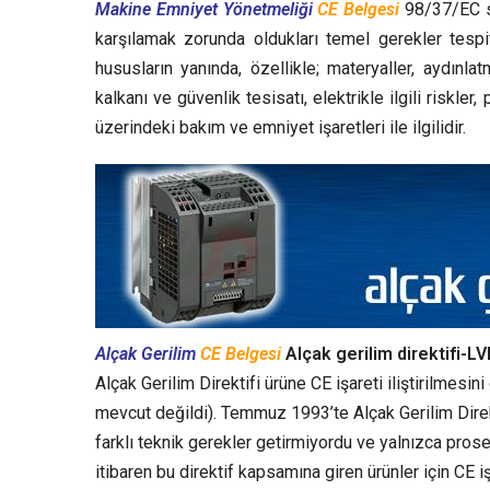
Makine Emniyet Yönetmeliği
CE Belgesi
98/37/EC sa
karşılamak zorunda oldukları temel gerekler tespi
hususların yanında, özellikle; materyaller, aydınl
kalkanı ve güvenlik tesisatı, elektrikle ilgili riskle
üzerindeki bakım ve emniyet işaretleri ile ilgilidir.
Alçak Gerilim
CE Belgesi
Alçak gerilim direktifi-L
Alçak Gerilim Direktifi ürüne CE işareti iliştirilmesi
mevcut değildi). Temmuz 1993’te Alçak Gerilim Direkti
farklı teknik gerekler getirmiyordu ve yalnızca pros
itibaren bu direktif kapsamına giren ürünler için CE işa