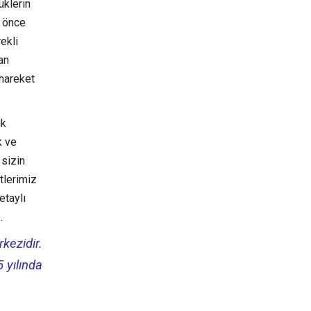
üklerin
n önce
ekli
an
 hareket
ık
k ve
 sizin
tlerimiz
etaylı
.
kezidir.
 yılında