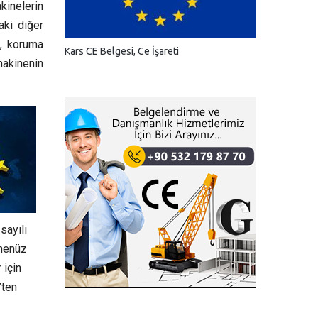
kinelerin
aki diğer
e, koruma
Kars CE Belgesi, Ce İşareti
 makinenin
sayılı
 henüz
 için
’ten