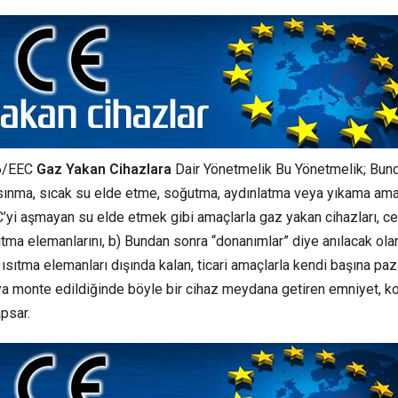
6/EEC
Gaz Yakan Cihazlara
Dair Yönetmelik Bu Yönetmelik; Bun
 ısınma, sıcak su elde etme, soğutma, aydınlatma veya yıkama ama
°C’yi aşmayan su elde etmek gibi amaçlarla gaz yakan cihazları, ce
ısıtma elemanlarını, b) Bundan sonra “donanımlar” diye anılacak olan
en ısıtma elemanları dışında kalan, ticari amaçlarla kendi başına paz
a monte edildiğinde böyle bir cihaz meydana getiren emniyet, ko
apsar.