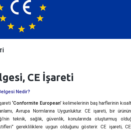
TI
gesi, CE İşareti
Belgesi Nedir?
şareti
‘Conformite European’
kelimelerinin baş harflerinin kısal
nlamı, Avrupa Normlarına Uygunluktur. CE işareti, bir ürünü
iği’nin teknik, sağlık, güvenlik, konularında oluşturmuş oldu
ktifleri” gerekliliklere uygun olduğunu gösterir. CE işareti, C