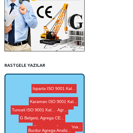
RASTGELE YAZILAR
Hatay ISO 9001 Kalit...
Burdur Agrega Analiz...
Bursa G Belgesi, Agr...
İzmir ISO 9001 Kali...
Isparta ISO 9001 Kal...
Kastamonu Agrega Ana...
Karaman ISO 9001 Kal...
Tunceli ISO 9001 Kal...
G Belgesi, Agrega CE...