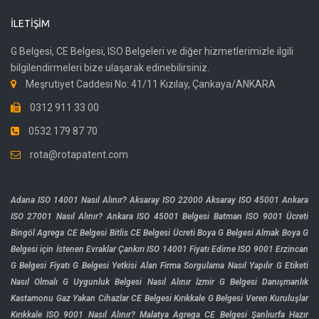
İLETIŞIM
G Belgesi, CE Belgesi, ISO Belgeleri ve diğer hizmetlerimizle ilgili
bilgilendirmeleri bize ulaşarak edinebilirsiniz.
Meşrutiyet Caddesi No: 41/11 Kızılay, Çankaya/ANKARA
0312 911 33 00
0532 179 87 70
rota@rotapatent.com
Adana ISO 14001 Nasıl Alınır?
Aksaray ISO 22000
Aksaray ISO 45001
Ankara
ISO 27001 Nasıl Alınır?
Ankara ISO 45001 Belgesi
Batman ISO 9001 Ücreti
Bingöl Agrega CE Belgesi
Bitlis CE Belgesi Ücreti
Boya G Belgesi Almak
Boya G
Belgesi için İstenen Evraklar
Çankırı ISO 14001 Fiyatı
Edirne ISO 9001
Erzincan
G Belgesi Fiyatı
G Belgesi Yetkisi Alan Firma Sorgulama Nasıl Yapılır
G Etiketi
Nasıl Olmalı
G Uygunluk Belgesi Nasıl Alınır
İzmir G Belgesi Danışmanlık
Kastamonu Gaz Yakan Cihazlar CE Belgesi
Kırıkkale G Belgesi Veren Kuruluşlar
Kırıkkale ISO 9001 Nasıl Alınır?
Malatya Agrega CE Belgesi
Şanlıurfa Hazır