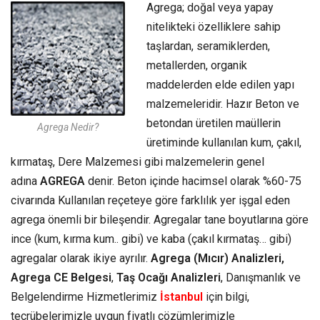
Agrega; doğal veya yapay
nitelikteki özelliklere sahip
taşlardan, seramiklerden,
metallerden, organik
maddelerden elde edilen yapı
malzemeleridir. Hazır Beton ve
betondan üretilen maüllerin
Agrega Nedir?
üretiminde kullanılan kum, çakıl,
kırmataş, Dere Malzemesi gibi malzemelerin genel
adına
AGREGA
denir. Beton içinde hacimsel olarak %60-75
civarında Kullanılan reçeteye göre farklılık yer işgal eden
agrega önemli bir bileşendir. Agregalar tane boyutlarına göre
ince (kum, kırma kum.. gibi) ve kaba (çakıl kırmataş… gibi)
agregalar olarak ikiye ayrılır.
Agrega (Mıcır) Analizleri,
Agrega CE Belgesi
,
Taş Ocağı Analizleri
, Danışmanlık ve
Belgelendirme Hizmetlerimiz
İstanbul
için bilgi,
tecrübelerimizle uygun fiyatlı çözümlerimizle