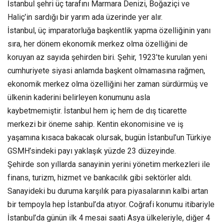
İstanbul şehri üç tarafını Marmara Denizi, Boğaziçi ve
Haliç’in sardığı bir yarım ada üzerinde yer alır.
İstanbul, üç imparatorluğa başkentlik yapma özelliğinin yanı
sıra, her dönem ekonomik merkez olma özelliğini de
koruyan az sayıda şehirden biri. Şehir, 1923’te kurulan yeni
cumhuriyete siyasi anlamda başkent olmamasına rağmen,
ekonomik merkez olma özelliğini her zaman sürdürmüş ve
ülkenin kaderini belirleyen konumunu asla
kaybetmemiştir. İstanbul hem iç hem de dış ticarette
merkezi bir öneme sahip. Kentin ekonomisine ve iş
yaşamına kısaca bakacak olursak, bugün İstanbul’un Türkiye
GSMH’sindeki payı yaklaşık yüzde 23 düzeyinde.
Şehirde son yıllarda sanayinin yerini yönetim merkezleri ile
finans, turizm, hizmet ve bankacılık gibi sektörler aldı.
Sanayideki bu duruma karşılık para piyasalarının kalbi artan
bir tempoyla hep İstanbul’da atıyor. Coğrafi konumu itibariyle
İstanbul’da günün ilk 4 mesai saati Asya ülkeleriyle, diğer 4