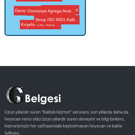
Agrega CE Belgesi
Adana Agrega Analizi...
Bingöl Agrega Anali...
Osmaniye Agrega Anal...
Denizli Agrega Anali...
Sinop ISO 9001 Kalit...
Kırşehir ISO 9001 ...
Uzun yıllardır süren "Kaliteli Hizmet" serüveni, son yıllarda daha da
heyecan verici oldu.Uzun yıllardır süren deneyim ve bilgi birikimi,
hizmetimizin her safhasındaki kaybolmayan heyecan ve kalite
tutkusu...