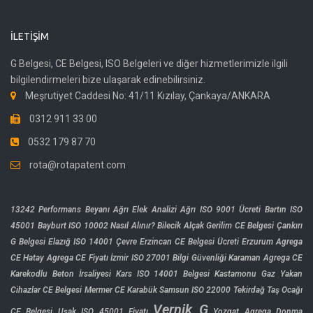
İLETIŞIM
G Belgesi, CE Belgesi, ISO Belgeleri ve diğer hizmetlerimizle ilgili
bilgilendirmeleri bize ulaşarak edinebilirsiniz.
Meşrutiyet Caddesi No: 41/11 Kızılay, Çankaya/ANKARA
0312 911 33 00
0532 179 87 70
rota@rotapatent.com
13242 Performans Beyanı
Ağrı Elek Analizi
Ağrı ISO 9001 Ücreti
Bartın ISO
45001
Bayburt ISO 10002 Nasıl Alınır?
Bilecik Alçak Gerilim CE Belgesi
Çankırı
G Belgesi
Elazığ ISO 14001 Çevre
Erzincan CE Belgesi Ücreti
Erzurum Agrega
CE
Hatay Agrega CE Fiyatı
İzmir ISO 27001 Bilgi Güvenliği
Karaman Agrega CE
Karekodlu Beton İrsaliyesi
Kars ISO 14001 Belgesi
Kastamonu Gaz Yakan
Cihazlar CE Belgesi
Mermer CE Karabük
Samsun ISO 22000
Tekirdağ Taş Ocağı
Vernik G
CE Belgesi
Uşak ISO 45001 Fiyatı
Yozgat Agrega Donma