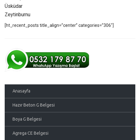
Üsküdar
Zeytinburnu
[ht_recent_posts title_align=”center” categories=”306″]
Anasayfa
Hazır Beton G Belgesi
Boya G Belgesi
Agrega CE Belgesi