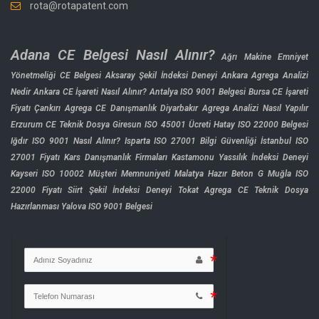
rota@rotapatent.com
Adana CE Belgesi Nasıl Alınır?
Ağrı Makine Emniyet
Yönetmeliği CE Belgesi
Aksaray Şekil İndeksi Deneyi
Ankara Agrega Analizi
Nedir
Ankara CE İşareti Nasıl Alınır?
Antalya ISO 9001 Belgesi
Bursa CE İşareti
Fiyatı
Çankırı Agrega CE Danışmanlık
Diyarbakır Agrega Analizi Nasıl Yapılır
Erzurum CE Teknik Dosya
Giresun ISO 45001 Ücreti
Hatay ISO 22000 Belgesi
Iğdır ISO 9001 Nasıl Alınır?
Isparta ISO 27001 Bilgi Güvenliği
İstanbul ISO
27001 Fiyatı
Kars Danışmanlık Firmaları
Kastamonu Yassılık İndeksi Deneyi
Kayseri ISO 10002 Müşteri Memnuniyeti
Malatya Hazır Beton G
Muğla ISO
22000 Fiyatı
Siirt Şekil İndeksi Deneyi
Tokat Agrega CE Teknik Dosya
Hazırlanması
Yalova ISO 9001 Belgesi