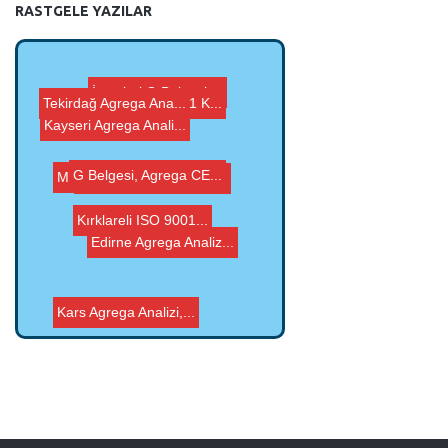
RASTGELE YAZILAR
Tekirdağ Agrega Ana...
G Belgesi, Agrega CE...
Adıyaman ISO 9001 K...
Muş ISO 9001 Kalite...
Kayseri Agrega Anali...
İstanbul G Belgesi,...
Manisa ISO 9001 Kali...
Edirne Agrega Analiz...
Kırklareli ISO 9001...
Kars Agrega Analizi,...