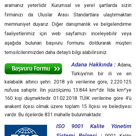
aramanız yeterlidir. Kurumsal ve yerel şartlarda sizin
firmanızı da Uluslar Arası Standartlara ulaştırmaktan
memnuniyet duyarız. Diğer danışmanlık ve belgelendirme
faaliyetlerimiz için web sayfamızı inceleyebilir veya
aşağıda bulunan başvuru formunu doldurarak müşteri
temsilcilerimizden daha detaylı bilgi alabilirsiniz.
Adana Hakkında :
Adana,
Türkiye’nin bir ili ve en
kalabalık altıncı şehri. 2018 yılı verilerine göre, 2.220.125
nüfusa sahiptir. İlin yüzölçümü 13.844 km²’dir. İlde km²’ye
160 kişi düşmektedir. 01.02.2018 TÜİK verilerine göre 4’ü
anakent ilçesi olmak üzere toplam 15 İlçesi ve belediyesi
vardır. Bu ilçelerde 831 mahalle bulunmaktadır.
ISO 9001 Kalite Yönetim
Sistemi Belgesi ;
9001 Kalite