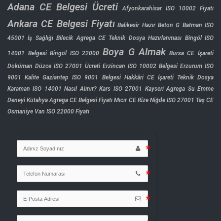
Adana CE Belgesi Ücreti
Afyonkarahisar ISO 10002 Fiyatı
Ankara CE Belgesi Fiyatı
Balıkesir Hazır Beton G
Batman ISO
45001 İş Sağlığı
Bilecik Agrega CE Teknik Dosya Hazırlanması
Bingöl ISO
Boya G Almak
14001 Belgesi
Bingöl ISO 22000
Bursa CE İşareti
Doküman
Düzce ISO 27001 Ücreti
Erzincan ISO 10002 Belgesi
Erzurum ISO
9001 Kalite
Gaziantep ISO 9001 Belgesi
Hakkâri CE İşareti Teknik Dosya
Karaman ISO 14001 Nasıl Alınır?
Kars ISO 27001
Kayseri Agrega Su Emme
Deneyi
Kütahya Agrega CE Belgesi Fiyatı
Mıcır CE Rize
Niğde ISO 27001
Taş CE
Osmaniye
Van ISO 22000 Fiyatı