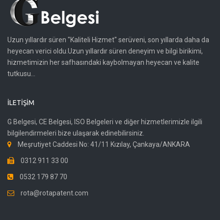
Uzun yıllardır süren "Kaliteli Hizmet" serüveni, son yıllarda daha da
heyecan verici oldu.Uzun yıllardır süren deneyim ve bilgi birikimi,
hizmetimizin her safhasındaki kaybolmayan heyecan ve kalite
tutkusu...
İLETIŞIM
G Belgesi, CE Belgesi, ISO Belgeleri ve diğer hizmetlerimizle ilgili
bilgilendirmeleri bize ulaşarak edinebilirsiniz.
Meşrutiyet Caddesi No: 41/11 Kızılay, Çankaya/ANKARA
0312 911 33 00
0532 179 87 70
rota@rotapatent.com