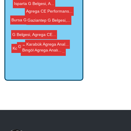
Agrega CE Performans...
G Belgesi, Agrega CE...
Bursa G Belgesi, Agr...
Gaziantep G Belgesi,...
Konya G Belgesi, Agr...
G Belgesi, Agrega CE...
Isparta G Belgesi, A...
Karabük Agrega Anal...
Bingöl Agrega Anali...
Mardin Agrega Analiz...