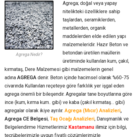
Agrega; doğal veya yapay
nitelikteki özelliklere sahip
taşlardan, seramiklerden,
metallerden, organik
maddelerden elde edilen yapı
malzemeleridir. Hazır Beton ve
betondan üretilen maüllerin
Agrega Nedir?
üretiminde kullanılan kum, çakıl,
kırmataş, Dere Malzemesi gibi malzemelerin genel
adına
AGREGA
denir. Beton içinde hacimsel olarak %60-75
civarında Kullanılan reçeteye göre farklılık yer işgal eden
agrega önemli bir bileşendir. Agregalar tane boyutlarına göre
ince (kum, kırma kum.. gibi) ve kaba (çakıl kırmataş… gibi)
agregalar olarak ikiye ayrılır.
Agrega (Mıcır) Analizleri
,
Agrega CE Belgesi
,
Taş Ocağı Analizleri
, Danışmanlık ve
Belgelendirme Hizmetlerimiz
Kastamanu
ilimiz
için bilgi,
tecrübelerimizle uygun fiyatlı çözümlerimizle