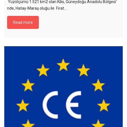
Yüzölçümü 1.521 km2 olan Kilis, Güneydoğu Anadolu Bölgesi’
nde, Hatay-Maraş oluğu ile Fırat…
Read more