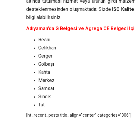
altında tutulması hizmet veya ürünün girdi malze
desteklenmesinden oluşmaktadır. Sizde
ISO Kalit
bilgi alabilirsiniz.
Adıyaman’da G Belgesi ve Agrega CE Belgesi İçi
Besni
Çelikhan
Gerger
Gölbaşı
Kahta
Merkez
Samsat
Sincik
Tut
[ht_recent_posts title_align=”center” categories=”306″]