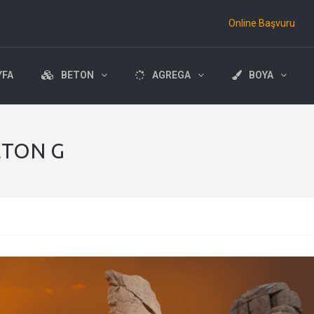
Online Başvuru
YFA
BETON
AGREGA
BOYA
ETON G