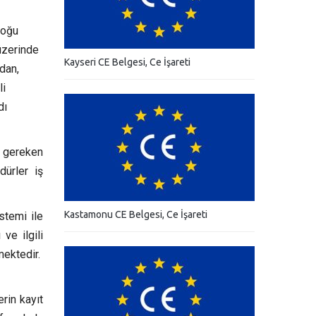
doğu
üzerinde
Kayseri CE Belgesi, Ce İşareti
ndan,
li
dı
ı gereken
dürler iş
Kastamonu CE Belgesi, Ce İşareti
stemi ile
ve ilgili
mektedir.
rin kayıt