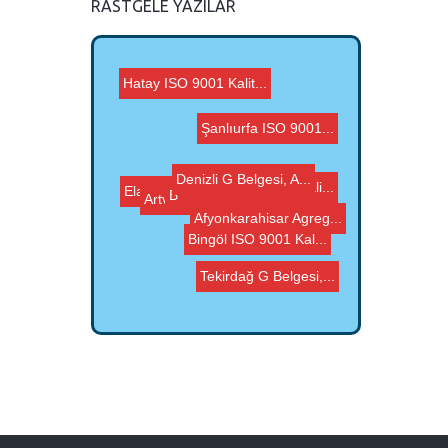
RASTGELE YAZILAR
Hatay ISO 9001 Kalit...
Şanlıurfa ISO 9001...
Artvin ISO 9001 Kali...
Denizli G Belgesi, A...
Batman ISO 9001 Kali...
Tekirdağ G Belgesi,...
Afyonkarahisar Agreg...
Elazığ ISO 9001 Ka...
Bingöl ISO 9001 Kal...
Bursa G Belgesi, Agr...