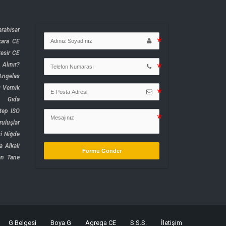
rahisar
kara CE
kesir CE
Alınır?
ngelas
 Vernik
0 Gıda
tep ISO
uluşlar
i
Niğde
a Alkali
Formu Gönder
n Tane
G Belgesi
Boya G
Agrega CE
S.S.S.
İletişim