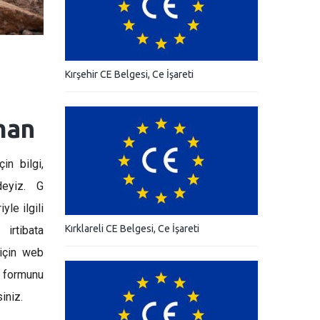
Kırşehir CE Belgesi, Ce İşareti
man
in bilgi,
deyiz. G
yle ilgili
Kırklareli CE Belgesi, Ce İşareti
irtibata
 için web
 formunu
iniz.