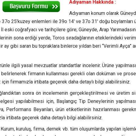
Adıyaman Hakkında :
Adıyaman konum olarak Güney
 37o 25’kuzey enlemleri ile 39o 14′ ve 37o 31′ doğu boylamları 
an İl eski coğrafyacı ve tarihçilere göre; Güneyde, Arap Yarımadası
inin sona erdiği yerde, Toros sıradağlarının eteklerindeki verim
r ay gibi saran bu topraklara binlerce yıldan beri “Verimli Ayça” a
ünle ilgili yasal mevzuatlar standartlar incelenir. Ürüne yapılmas
ı belirlenerek firmanın kullanması gerekli olan doküman ve prose
 için firmamızla irtibata geçerek daha detaylı bilgi alabilirsiniz.
ğlandıktan sonra ön incelemenin gerçekleştirilmesi ve üretim si
lgesi yapılabilmesi için, Başlangıç Tip Deneylerinin yapılması 
, Performans Beyanları, ürün etiketlerinin hazırlanması gerek
la irtibata geçerek daha detaylı bilgi alabilirsiniz.
urum, kuruluş, firma, dernek vb. tüm oluşumlarda yapılan işlemle