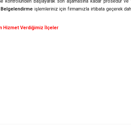
me kontrolünden başlayarak son aşamasına kadar prosedür ve 
e Belgelendirme
işlemleriniz için firmamızla irtibata geçerek dah
n Hizmet Verdiğimiz İlçeler