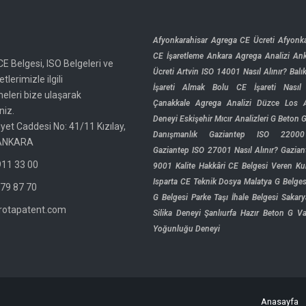
Afyonkarahisar Agrega CE Ücreti
Afyonka
CE İşaretleme
Ankara Agrega Analizi
An
CE Belgesi, ISO Belgeleri ve
Ücreti
Artvin ISO 14001 Nasıl Alınır?
Balı
tlerimizle ilgili
İşareti Almak
Bolu CE İşareti Nasıl 
meleri bize ulaşarak
Çanakkale Agrega Analizi
Düzce Los A
niz.
Deneyi
Eskişehir Mıcır Analizleri
G Beton
G
yet Caddesi No: 41/11 Kızılay,
Danışmanlık
Gaziantep ISO 2200
ANKARA
Gaziantep ISO 27001 Nasıl Alınır?
Gazian
11 33 00
9001 Kalite
Hakkâri CE Belgesi Veren Kur
Isparta CE Teknik Dosya
Malatya G Belges
79 87 70
G Belgesi
Parke Taşı İhale Belgesi
Sakary
rotapatent.com
Silika Deneyi
Şanlıurfa Hazır Beton G
Va
Yoğunluğu Deneyi
Anasayfa