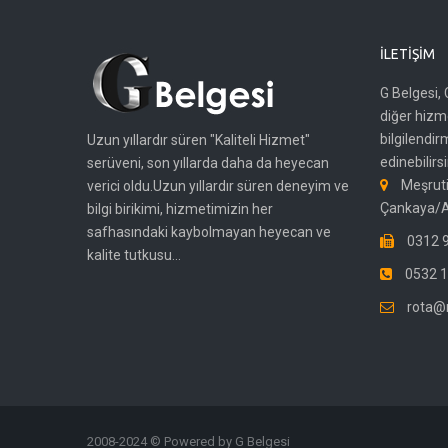
İLETIŞIM
G Belgesi, 
diğer hizme
bilgilendir
Uzun yıllardır süren "Kaliteli Hizmet"
edinebilirsi
serüveni, son yıllarda daha da heyecan
Meşruti
verici oldu.Uzun yıllardır süren deneyim ve
Çankaya/
bilgi birikimi, hizmetimizin her
safhasındaki kaybolmayan heyecan ve
0312 9
kalite tutkusu...
0532 1
rota@
2008-2024 © Powered by G Belgesi