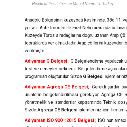
Heads of the statues on Mount Nemrut in Turkey
Anadolu Bölgesinin kuzeybatı kesiminde, 38o 11′ ve
yer alır. Anti-Toroslar ile Fırat Nehri arasında bulun
Kuzeyde Toros sıradağlarına doğru uzanan Arap Çöller
topraklarda yer almaktadır. Arap çöllerini kuzeyden bi
verilmiştir.
Adıyaman G Belgesi ;
G Belgelendirme yapılacak ür
test ve deneyler belirlenir. Belgelendirme aşamalar
programları oluşturulur. Sizde
G Belgesi
işlemleriniz
Adıyaman Agrega CE Belgesi;
Gerekli şartlar sa
ürünlerin belgelendirilmesi gerekiyor. Agrega CE Be
yönetmelik ve standartlar kapsamında Teknik dosya
Sizde
Agrega CE Belgesi
işlemleriniz için firmamız
Adıyaman ISO 9001:2015 Belgesi ;
ISO nun amacı K