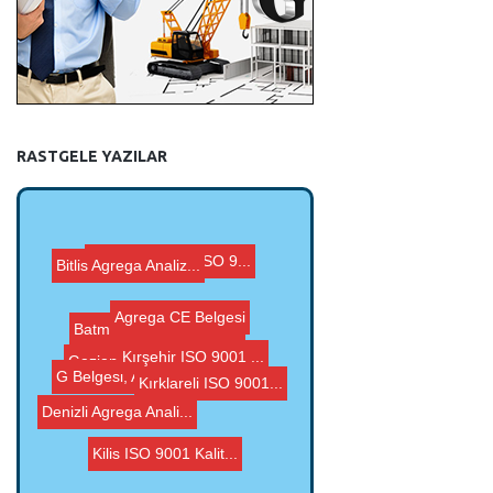
RASTGELE YAZILAR
Bitlis Agrega Analiz...
Afyonkarahisar ISO 9...
Agrega CE Belgesi
G Belgesi, Agrega CE...
Denizli Agrega Anali...
Kırşehir ISO 9001 ...
Batman ISO 9001 Kali...
Kırklareli ISO 9001...
Kilis ISO 9001 Kalit...
Gaziantep G Belgesi,...