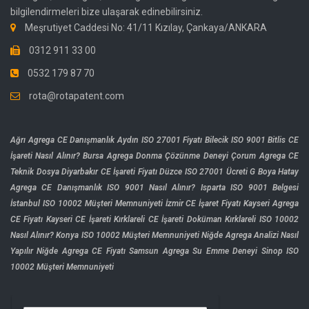
bilgilendirmeleri bize ulaşarak edinebilirsiniz.
Meşrutiyet Caddesi No: 41/11 Kızılay, Çankaya/ANKARA
0312 911 33 00
0532 179 87 70
rota@rotapatent.com
Ağrı Agrega CE Danışmanlık
Aydın ISO 27001 Fiyatı
Bilecik ISO 9001
Bitlis CE
İşareti Nasıl Alınır?
Bursa Agrega Donma Çözünme Deneyi
Çorum Agrega CE
Teknik Dosya
Diyarbakır CE İşareti Fiyatı
Düzce ISO 27001 Ücreti
G Boya
Hatay
Agrega CE Danışmanlık
ISO 9001 Nasıl Alınır?
Isparta ISO 9001 Belgesi
İstanbul ISO 10002 Müşteri Memnuniyeti
İzmir CE İşaret Fiyatı
Kayseri Agrega
CE Fiyatı
Kayseri CE İşareti
Kırklareli CE İşareti Doküman
Kırklareli ISO 10002
Nasıl Alınır?
Konya ISO 10002 Müşteri Memnuniyeti
Niğde Agrega Analizi Nasıl
Yapılır
Niğde Agrega CE Fiyatı
Samsun Agrega Su Emme Deneyi
Sinop ISO
10002 Müşteri Memnuniyeti