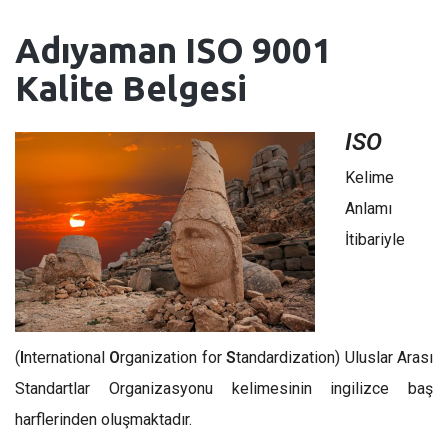
Adıyaman
ISO 9001
Kalite Belgesi
ISO
Kelime
Anlamı
İtibariyle
(
I
nternational
O
rganization for
S
tandardization) Uluslar Arası
Standartlar Organizasyonu kelimesinin ingilizce baş
harflerinden oluşmaktadır.