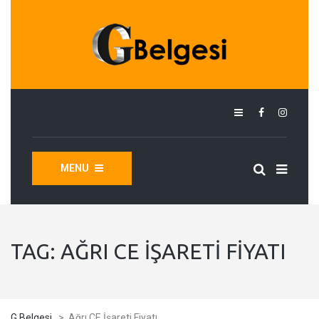
MENU
TAG:
AĞRI CE İŞARETI FIYATI
G Belgesi
>
Ağrı CE İşareti Fiyatı