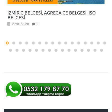
G BELGESI TÜRKIYE İLLERI
İZMIR G BELGESI, AGREGA CE BELGESI, ISO
BELGESI
27/01/2020
0