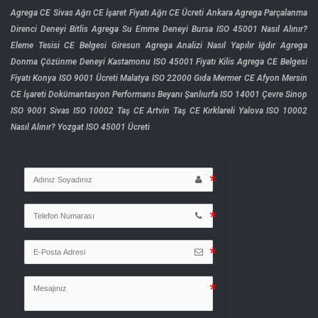
Agrega CE Sivas
Ağrı CE İşaret Fiyatı
Ağrı CE Ücreti
Ankara Agrega Parçalanma
Direnci Deneyi
Bitlis Agrega Su Emme Deneyi
Bursa ISO 45001 Nasıl Alınır?
Eleme Tesisi CE Belgesi
Giresun Agrega Analizi Nasıl Yapılır
Iğdır Agrega
Donma Çözünme Deneyi
Kastamonu ISO 45001 Fiyatı
Kilis Agrega CE Belgesi
Fiyatı
Konya ISO 9001 Ücreti
Malatya ISO 22000 Gıda
Mermer CE Afyon
Mersin
CE İşareti Dokümantasyon
Performans Beyanı
Şanlıurfa ISO 14001 Çevre
Sinop
ISO 9001
Sivas ISO 10002
Taş CE Artvin
Taş CE Kırklareli
Yalova ISO 10002
Nasıl Alınır?
Yozgat ISO 45001 Ücreti