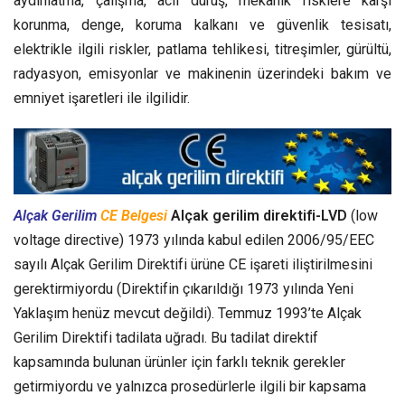
aydınlatma, çalışma, acil duruş, mekanik risklere karşı
korunma, denge, koruma kalkanı ve güvenlik tesisatı,
elektrikle ilgili riskler, patlama tehlikesi, titreşimler, gürültü,
radyasyon, emisyonlar ve makinenin üzerindeki bakım ve
emniyet işaretleri ile ilgilidir.
Alçak Gerilim
CE Belgesi
Alçak gerilim direktifi-LVD
(low
voltage directive) 1973 yılında kabul edilen 2006/95/EEC
sayılı Alçak Gerilim Direktifi ürüne CE işareti iliştirilmesini
gerektirmiyordu (Direktifin çıkarıldığı 1973 yılında Yeni
Yaklaşım henüz mevcut değildi). Temmuz 1993’te Alçak
Gerilim Direktifi tadilata uğradı. Bu tadilat direktif
kapsamında bulunan ürünler için farklı teknik gerekler
getirmiyordu ve yalnızca prosedürlerle ilgili bir kapsama