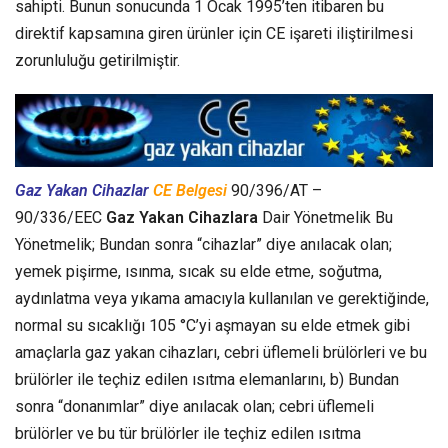
sahipti. Bunun sonucunda 1 Ocak 1995’ten itibaren bu
direktif kapsamına giren ürünler için CE işareti iliştirilmesi
zorunluluğu getirilmiştir.
Gaz Yakan Cihazlar
CE Belgesi
90/396/AT –
90/336/EEC
Gaz Yakan Cihazlara
Dair Yönetmelik Bu
Yönetmelik; Bundan sonra “cihazlar” diye anılacak olan;
yemek pişirme, ısınma, sıcak su elde etme, soğutma,
aydınlatma veya yıkama amacıyla kullanılan ve gerektiğinde,
normal su sıcaklığı 105 °C’yi aşmayan su elde etmek gibi
amaçlarla gaz yakan cihazları, cebri üflemeli brülörleri ve bu
brülörler ile teçhiz edilen ısıtma elemanlarını, b) Bundan
sonra “donanımlar” diye anılacak olan; cebri üflemeli
brülörler ve bu tür brülörler ile teçhiz edilen ısıtma