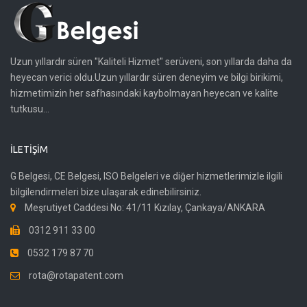
Uzun yıllardır süren "Kaliteli Hizmet" serüveni, son yıllarda daha da
heyecan verici oldu.Uzun yıllardır süren deneyim ve bilgi birikimi,
hizmetimizin her safhasındaki kaybolmayan heyecan ve kalite
tutkusu...
İLETIŞIM
G Belgesi, CE Belgesi, ISO Belgeleri ve diğer hizmetlerimizle ilgili
bilgilendirmeleri bize ulaşarak edinebilirsiniz.
Meşrutiyet Caddesi No: 41/11 Kızılay, Çankaya/ANKARA
0312 911 33 00
0532 179 87 70
rota@rotapatent.com