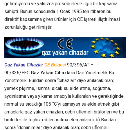
getirmiyordu ve yalnızca prosedürlerle ilgili bir kapsama
sahipti. Bunun sonucunda 1 Ocak 1995’ten itibaren bu
direktif kapsamına giren ürünler için CE işareti iliştirilmesi
zorunluluğu getirilmiştir.
Gaz Yakan Cihazlar
CE Belgesi
90/396/AT –
90/336/EEC
Gaz Yakan Cihazlara
Dair Yönetmelik Bu
Yönetmelik; Bundan sonra “cihazlar” diye anılacak olan;
yemek pişirme, ısınma, sıcak su elde etme, soğutma,
aydınlatma veya yıkama amacıyla kullanılan ve gerektiğinde,
normal su sıcaklığı 105 °C’yi aşmayan su elde etmek gibi
amaçlarla gaz yakan cihazları, cebri üflemeli brülörleri ve bu
brülörler ile teçhiz edilen ısıtma elemanlarını, b) Bundan
sonra “donanımlar” diye anılacak olan; cebri üflemeli