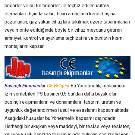
brülörler ve bu tür brülörler ile teçhiz edilen ısıtma
elemanları dışında kalan, ticari amaçlarla kendi başına
pazarlanan, gaz yakan cihazlara takılmak üzere tasarımlanan
veya monte edildiğinde böyle bir cihaz meydana getiren
emniyet, kontrol ve ayarlama teçhizatını ve bunların kısmi
montajlarını kapsar.
Basınçlı Ekipmanlar
CE Belgesi
Bu Yönetmelik; maksimum
izin verilebilen PS basıncı 0,5 bar’dan daha büyük olan
basınçlı ekipmanların ve donanımların tasarım, üretim ve
uygunluk değerlendirmesi usul ve esaslarını kapsamaktadır.
Aşağıdaki hususlar bu Yönetmelik kapsamı dışındadır:
Herhangi bir akışkan veya maddeyi, bir tesise veya tesisten,
kıyı veya açık denizde tesisin içinde bulunan son izolasyon