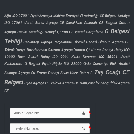
Ağrı ISO 27001 Fiyatı
Amasya Makine Emniyet Yönetmeliği CE Belgesi
Antalya
ISO 27001 Ücreti
Bursa Agrega CE
Çanakkale Asansör CE Belgesi
Çorum
G Belgesi
Agrega Hacim Kararlılığı Deneyi
Çorum CE İşareti Sorgulama
Tebliği
Gaziantep Agrega Parçalanma Direnci Deneyi
Giresun Agrega CE
Teknik Dosya Hazırlanması
Giresun Agrega Donma Çözünme Deneyi
Hatay ISO
10002 Nasıl Alınır?
Hatay ISO 9001 Kalite
Karaman ISO 45001 Ücreti
Kastamonu G Belgesi Fiyatı
Niğde ISO 22000 Gıda
Osmaniye Elek Analizi
Taş Ocağı CE
Sakarya Agrega Su Emme Deneyi
Sivas Hazır Beton G
Belgesi
Uşak Agrega CE
Yalova Agrega CE Danışmanlık
Zonguldak Agrega
CE