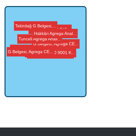
Tekirdağ G Belgesi,...
Hakkâri Agrega Anal...
İzmir ISO 9001 Kali...
Tunceli Agrega Anali...
G Belgesi, Agrega CE...
Afyonkarahisar ISO 9...
G Belgesi, Agrega CE...
Diyarbakır ISO 9001...
Yozgat ISO 9001 Kali...
Kastamonu ISO 9001 K...