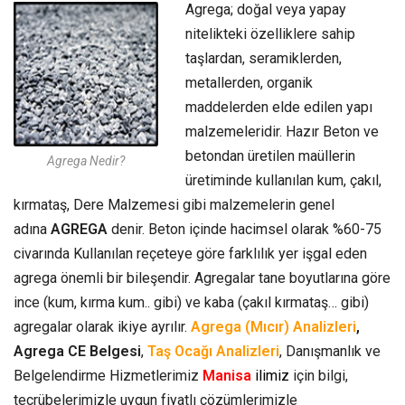
Agrega; doğal veya yapay
nitelikteki özelliklere sahip
taşlardan, seramiklerden,
metallerden, organik
maddelerden elde edilen yapı
malzemeleridir. Hazır Beton ve
betondan üretilen maüllerin
Agrega Nedir?
üretiminde kullanılan kum, çakıl,
kırmataş, Dere Malzemesi gibi malzemelerin genel
adına
AGREGA
denir. Beton içinde hacimsel olarak %60-75
civarında Kullanılan reçeteye göre farklılık yer işgal eden
agrega önemli bir bileşendir. Agregalar tane boyutlarına göre
ince (kum, kırma kum.. gibi) ve kaba (çakıl kırmataş… gibi)
agregalar olarak ikiye ayrılır.
Agrega (Mıcır) Analizleri
,
Agrega CE Belgesi
,
Taş Ocağı Analizleri
, Danışmanlık ve
Belgelendirme Hizmetlerimiz
Manisa
ilimiz
için bilgi,
tecrübelerimizle uygun fiyatlı çözümlerimizle