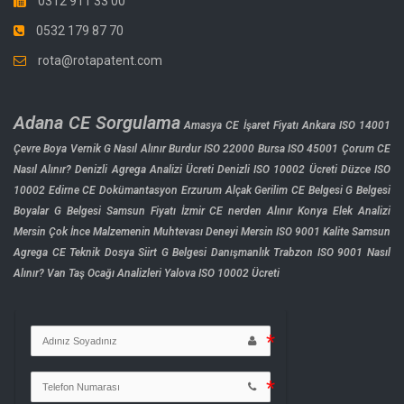
0312 911 33 00
0532 179 87 70
rota@rotapatent.com
Adana CE Sorgulama
Amasya CE İşaret Fiyatı
Ankara ISO 14001
Çevre
Boya Vernik G Nasıl Alınır
Burdur ISO 22000
Bursa ISO 45001
Çorum CE
Nasıl Alınır?
Denizli Agrega Analizi Ücreti
Denizli ISO 10002 Ücreti
Düzce ISO
10002
Edirne CE Dokümantasyon
Erzurum Alçak Gerilim CE Belgesi
G Belgesi
Boyalar
G Belgesi Samsun Fiyatı
İzmir CE nerden Alınır
Konya Elek Analizi
Mersin Çok İnce Malzemenin Muhtevası Deneyi
Mersin ISO 9001 Kalite
Samsun
Agrega CE Teknik Dosya
Siirt G Belgesi Danışmanlık
Trabzon ISO 9001 Nasıl
Alınır?
Van Taş Ocağı Analizleri
Yalova ISO 10002 Ücreti