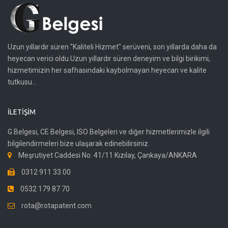
Uzun yıllardır süren "Kaliteli Hizmet" serüveni, son yıllarda daha da
heyecan verici oldu.Uzun yıllardır süren deneyim ve bilgi birikimi,
hizmetimizin her safhasındaki kaybolmayan heyecan ve kalite
tutkusu...
İLETIŞIM
G Belgesi, CE Belgesi, ISO Belgeleri ve diğer hizmetlerimizle ilgili
bilgilendirmeleri bize ulaşarak edinebilirsiniz.
Meşrutiyet Caddesi No: 41/11 Kızılay, Çankaya/ANKARA
0312 911 33 00
0532 179 87 70
rota@rotapatent.com