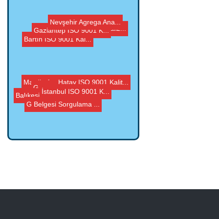
Edirne Agrega Analiz...
Gaziantep ISO 9001 K...
Bartın ISO 9001 Kal...
Nevşehir Agrega Ana...
G Belgesi Sorgulama ...
Mardin Agrega Analiz...
İstanbul ISO 9001 K...
Balıkesir ISO 9001 ...
Hatay ISO 9001 Kalit...
G Belgesi, Agrega CE...