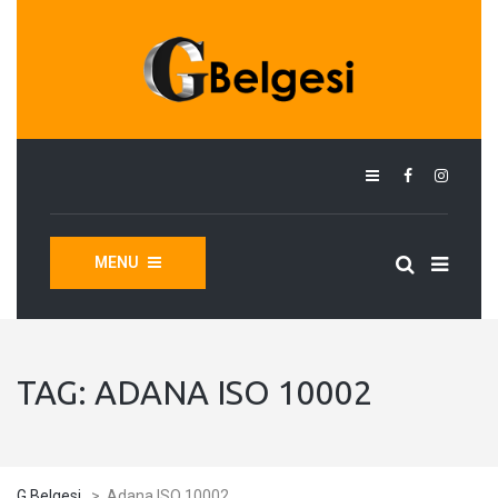
MENU
TAG:
ADANA ISO 10002
G Belgesi
>
Adana ISO 10002