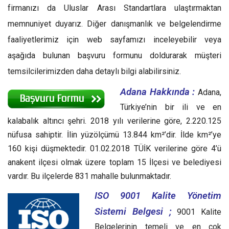
firmanızı da Uluslar Arası Standartlara ulaştırmaktan
memnuniyet duyarız. Diğer danışmanlık ve belgelendirme
faaliyetlerimiz için web sayfamızı inceleyebilir veya
aşağıda bulunan başvuru formunu doldurarak müşteri
temsilcilerimizden daha detaylı bilgi alabilirsiniz.
Adana Hakkında :
Adana,
Türkiye’nin bir ili ve en
kalabalık altıncı şehri. 2018 yılı verilerine göre, 2.220.125
nüfusa sahiptir. İlin yüzölçümü 13.844 km²’dir. İlde km²’ye
160 kişi düşmektedir. 01.02.2018 TÜİK verilerine göre 4’ü
anakent ilçesi olmak üzere toplam 15 İlçesi ve belediyesi
vardır. Bu ilçelerde 831 mahalle bulunmaktadır.
ISO 9001 Kalite Yönetim
Sistemi Belgesi ;
9001 Kalite
Belgelerinin temeli ve en çok