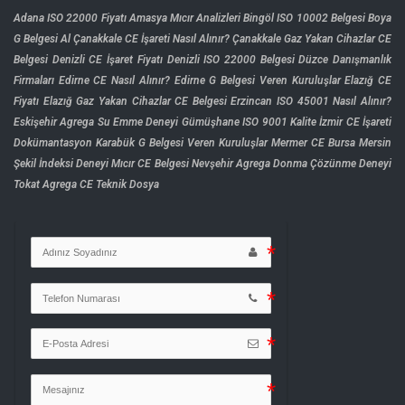
Adana ISO 22000 Fiyatı
Amasya Mıcır Analizleri
Bingöl ISO 10002 Belgesi
Boya
G Belgesi Al
Çanakkale CE İşareti Nasıl Alınır?
Çanakkale Gaz Yakan Cihazlar CE
Belgesi
Denizli CE İşaret Fiyatı
Denizli ISO 22000 Belgesi
Düzce Danışmanlık
Firmaları
Edirne CE Nasıl Alınır?
Edirne G Belgesi Veren Kuruluşlar
Elazığ CE
Fiyatı
Elazığ Gaz Yakan Cihazlar CE Belgesi
Erzincan ISO 45001 Nasıl Alınır?
Eskişehir Agrega Su Emme Deneyi
Gümüşhane ISO 9001 Kalite
İzmir CE İşareti
Dokümantasyon
Karabük G Belgesi Veren Kuruluşlar
Mermer CE Bursa
Mersin
Şekil İndeksi Deneyi
Mıcır CE Belgesi
Nevşehir Agrega Donma Çözünme Deneyi
Tokat Agrega CE Teknik Dosya