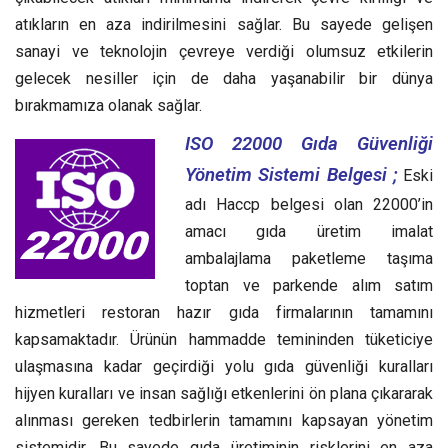
atıkların en aza indirilmesini sağlar. Bu sayede gelişen
sanayi ve teknolojin çevreye verdiği olumsuz etkilerin
gelecek nesiller için de daha yaşanabilir bir dünya
bırakmamıza olanak sağlar.
ISO 22000 Gıda Güvenliği
Yönetim Sistemi Belgesi ;
Eski
adı Haccp belgesi olan 22000’in
amacı gıda üretim imalat
ambalajlama paketleme taşıma
toptan ve parkende alım satım
hizmetleri restoran hazır gıda firmalarının tamamını
kapsamaktadır. Ürünün hammadde temininden tüketiciye
ulaşmasına kadar geçirdiği yolu gıda güvenliği kuralları
hijyen kuralları ve insan sağlığı etkenlerini ön plana çıkararak
alınması gereken tedbirlerin tamamını kapsayan yönetim
sistemidir. Bu sayede gıda üretiminin risklerini en aza