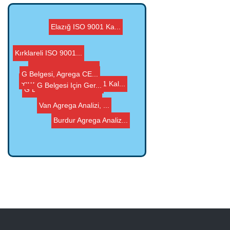
Elazığ ISO 9001 Ka...
G Belgesi İçin Ger...
Trabzon ISO 9001 Kal...
Kırklareli ISO 9001...
G Belgesi, Agrega CE...
Balıkesir G Belgesi...
Van Agrega Analizi, ...
Burdur Agrega Analiz...
Şırnak ISO 9001 Ka...
G Belgesi Nedir? Nas...