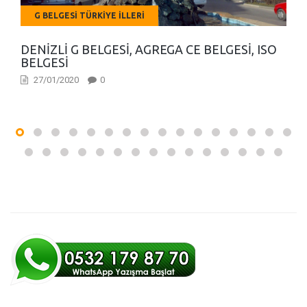
G BELGESI TÜRKIYE İLLERI
DENIZLI G BELGESI, AGREGA CE BELGESI, ISO
BELGESI
27/01/2020
0