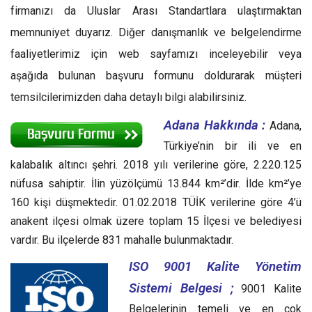
firmanızı da Uluslar Arası Standartlara ulaştırmaktan
memnuniyet duyarız. Diğer danışmanlık ve belgelendirme
faaliyetlerimiz için web sayfamızı inceleyebilir veya
aşağıda bulunan başvuru formunu doldurarak müşteri
temsilcilerimizden daha detaylı bilgi alabilirsiniz.
Adana Hakkında :
Adana,
Türkiye’nin bir ili ve en
kalabalık altıncı şehri. 2018 yılı verilerine göre, 2.220.125
nüfusa sahiptir. İlin yüzölçümü 13.844 km²’dir. İlde km²’ye
160 kişi düşmektedir. 01.02.2018 TÜİK verilerine göre 4’ü
anakent ilçesi olmak üzere toplam 15 İlçesi ve belediyesi
vardır. Bu ilçelerde 831 mahalle bulunmaktadır.
ISO 9001 Kalite Yönetim
Sistemi Belgesi ;
9001 Kalite
Belgelerinin temeli ve en çok