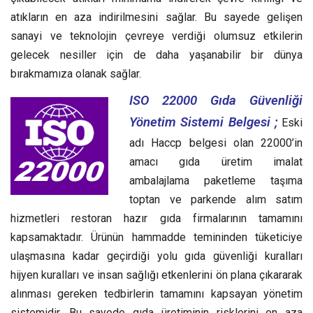
atıkların en aza indirilmesini sağlar. Bu sayede gelişen
sanayi ve teknolojin çevreye verdiği olumsuz etkilerin
gelecek nesiller için de daha yaşanabilir bir dünya
bırakmamıza olanak sağlar.
ISO 22000 Gıda Güvenliği
Yönetim Sistemi Belgesi ;
Eski
adı Haccp belgesi olan 22000’in
amacı gıda üretim imalat
ambalajlama paketleme taşıma
toptan ve parkende alım satım
hizmetleri restoran hazır gıda firmalarının tamamını
kapsamaktadır. Ürünün hammadde temininden tüketiciye
ulaşmasına kadar geçirdiği yolu gıda güvenliği kuralları
hijyen kuralları ve insan sağlığı etkenlerini ön plana çıkararak
alınması gereken tedbirlerin tamamını kapsayan yönetim
sistemidir. Bu sayede gıda üretiminin risklerini en aza