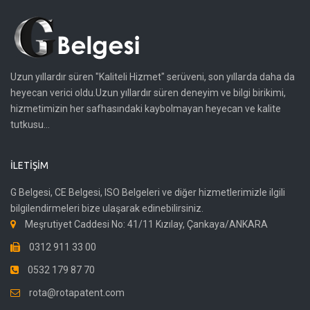
Uzun yıllardır süren "Kaliteli Hizmet" serüveni, son yıllarda daha da
heyecan verici oldu.Uzun yıllardır süren deneyim ve bilgi birikimi,
hizmetimizin her safhasındaki kaybolmayan heyecan ve kalite
tutkusu...
İLETIŞIM
G Belgesi, CE Belgesi, ISO Belgeleri ve diğer hizmetlerimizle ilgili
bilgilendirmeleri bize ulaşarak edinebilirsiniz.
Meşrutiyet Caddesi No: 41/11 Kızılay, Çankaya/ANKARA
0312 911 33 00
0532 179 87 70
rota@rotapatent.com