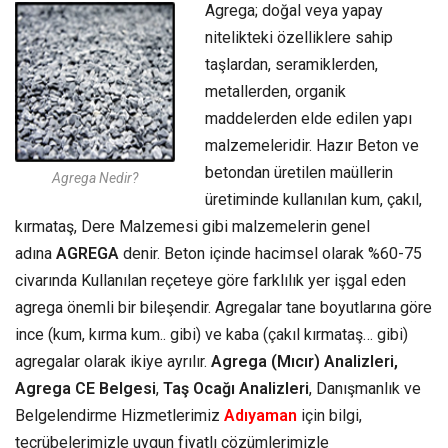
Agrega; doğal veya yapay
nitelikteki özelliklere sahip
taşlardan, seramiklerden,
metallerden, organik
maddelerden elde edilen yapı
malzemeleridir. Hazır Beton ve
betondan üretilen maüllerin
Agrega Nedir?
üretiminde kullanılan kum, çakıl,
kırmataş, Dere Malzemesi gibi malzemelerin genel
adına
AGREGA
denir. Beton içinde hacimsel olarak %60-75
civarında Kullanılan reçeteye göre farklılık yer işgal eden
agrega önemli bir bileşendir. Agregalar tane boyutlarına göre
ince (kum, kırma kum.. gibi) ve kaba (çakıl kırmataş… gibi)
agregalar olarak ikiye ayrılır.
Agrega (Mıcır) Analizleri,
Agrega CE Belgesi
,
Taş Ocağı Analizleri
, Danışmanlık ve
Belgelendirme Hizmetlerimiz
Adıyaman
için bilgi,
tecrübelerimizle uygun fiyatlı çözümlerimizle