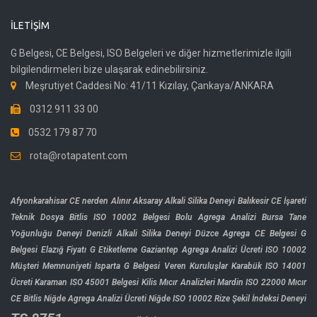
İLETIŞIM
G Belgesi, CE Belgesi, ISO Belgeleri ve diğer hizmetlerimizle ilgili
bilgilendirmeleri bize ulaşarak edinebilirsiniz.
Meşrutiyet Caddesi No: 41/11 Kızılay, Çankaya/ANKARA
0312 911 33 00
0532 179 87 70
rota@rotapatent.com
Afyonkarahisar CE nerden Alınır
Aksaray Alkali Silika Deneyi
Balıkesir CE İşareti
Teknik Dosya
Bitlis ISO 10002 Belgesi
Bolu Agrega Analizi
Bursa Tane
Yoğunluğu Deneyi
Denizli Alkali Silika Deneyi
Düzce Agrega CE Belgesi
G
Belgesi Elazığ Fiyatı
G Etiketleme
Gaziantep Agrega Analizi Ücreti
ISO 10002
Müşteri Memnuniyeti
Isparta G Belgesi Veren Kuruluşlar
Karabük ISO 14001
Ücreti
Karaman ISO 45001 Belgesi
Kilis Mıcır Analizleri
Mardin ISO 22000
Mıcır
CE Bitlis
Niğde Agrega Analizi Ücreti
Niğde ISO 10002
Rize Şekil İndeksi Deneyi