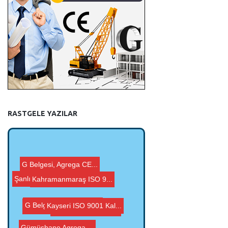
RASTGELE YAZILAR
Kahramanmaraş ISO 9...
Balıkesir G Belgesi...
Kayseri Agrega Anali...
Bursa G Belgesi, Agr...
Kayseri ISO 9001 Kal...
G Belgesi, Agrega CE...
Şanlıurfa ISO 9001...
G Belgesi, Agrega CE...