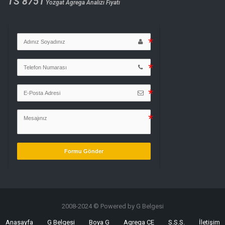
TS 8751
Yozgat Agrega Analizi Fiyatı
Formu Gönder
2008-2024 © Powered by G Belgesi
Anasayfa
G Belgesi
Boya G
Agrega CE
S.S.S.
İletişim