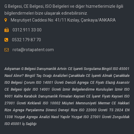
G Belgesi, CE Belgesi, ISO Belgeleri ve diğer hizmetlerimizle ilgili
bilgilendirmeleri bize ulaşarak edinebilirsiniz.
Meşrutiyet Caddesi No: 41/11 Kızılay, Çankaya/ANKARA
0312 911 33 00
0532 179 87 70
rota@rotapatent.com
Adıyaman G Belgesi Danışmanlık
Artvin CE İşareti Sorgulama
Bingöl ISO 45001
Nasıl Alınır?
Bingöl Taş Ocağı Analizleri
Çanakkale CE İşareti Almak
Çanakkale
ISO Belgesi
Çorum ISO 14001 Ücreti
Denizli Agrega CE Fiyatı
Elazığ Asansör
CE Belgesi
Iğdır ISO 14001 Ücreti
İzmir Belgelendirme Kuruluşları
İzmir ISO
9001 Kalite
Karabük Danışmanlık Firmaları
Kayseri CE İşaret Fiyatı
Kayseri ISO
27001 Ücreti
Kırklareli ISO 10002 Müşteri Memnuniyeti
Mermer CE Hakkari
Rize Agrega Parçalanma Direnci Deneyi
Rize ISO 22000 Ücreti
TS 2824 EN
1338
Yozgat Agrega Analizi Nasıl Yapılır
Yozgat ISO 27001 Ücreti
Zonguldak
ISO 45001 İş Sağlığı