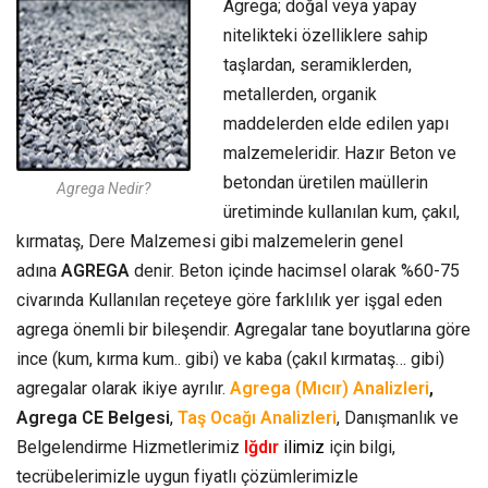
Agrega; doğal veya yapay
nitelikteki özelliklere sahip
taşlardan, seramiklerden,
metallerden, organik
maddelerden elde edilen yapı
malzemeleridir. Hazır Beton ve
betondan üretilen maüllerin
Agrega Nedir?
üretiminde kullanılan kum, çakıl,
kırmataş, Dere Malzemesi gibi malzemelerin genel
adına
AGREGA
denir. Beton içinde hacimsel olarak %60-75
civarında Kullanılan reçeteye göre farklılık yer işgal eden
agrega önemli bir bileşendir. Agregalar tane boyutlarına göre
ince (kum, kırma kum.. gibi) ve kaba (çakıl kırmataş… gibi)
agregalar olarak ikiye ayrılır.
Agrega (Mıcır) Analizleri
,
Agrega CE Belgesi
,
Taş Ocağı Analizleri
, Danışmanlık ve
Belgelendirme Hizmetlerimiz
Iğdır
ilimiz
için bilgi,
tecrübelerimizle uygun fiyatlı çözümlerimizle