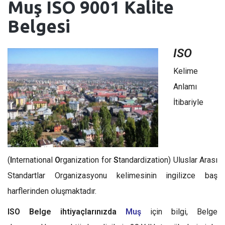
Muş ISO 9001 Kalite
Belgesi
ISO
Kelime
Anlamı
İtibariyle
(
I
nternational
O
rganization for
S
tandardization) Uluslar Arası
Standartlar Organizasyonu kelimesinin ingilizce baş
harflerinden oluşmaktadır.
ISO Belge ihtiyaçlarınızda
Muş
için bilgi, Belge