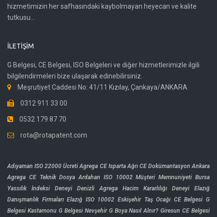
hizmetimizin her safhasındaki kaybolmayan heyecan ve kalite
tutkusu...
İLETIŞIM
G Belgesi, CE Belgesi, ISO Belgeleri ve diğer hizmetlerimizle ilgili
bilgilendirmeleri bize ulaşarak edinebilirsiniz.
Meşrutiyet Caddesi No: 41/11 Kızılay, Çankaya/ANKARA
0312 911 33 00
0532 179 87 70
rota@rotapatent.com
Adıyaman ISO 22000 Ücreti
Agrega CE Isparta
Ağrı CE Dokümantasyon
Ankara
Agrega CE Teknik Dosya
Ardahan ISO 10002 Müşteri Memnuniyeti
Bursa
Yassılık İndeksi Deneyi
Denizli Agrega Hacim Kararlılığı Deneyi
Elazığ
Danışmanlık Firmaları
Elazığ ISO 10002
Eskişehir Taş Ocağı CE Belgesi
G
Belgesi Kastamonu
G Belgesi Nevşehir
G Boya Nasıl Alnır?
Giresun CE Belgesi