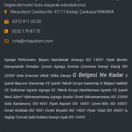
bilgilendirmeleri bize ulaşarak edinebilirsiniz.
Meşrutiyet Caddesi No: 41/11 Kızılay, Çankaya/ANKARA
0312 911 33 00
0532 179 87 70
rota@rotapatent.com
Agrega Performans Beyanı Hazırlamak
Amasya ISO 14001 Fiyatı
Burdur
Danışmanlık Firmaları
Çorum Agrega Donma Çözünme Deneyi
Elazığ ISO
G Belgesi Ne Kadar
22000 Gıda
Erzurum Alkali Silika Deneyi
G
İşareti Başvuru
Gaziantep CE İşareti Teknik Dosya
Gaziantep G Belgesi
Hakkâri
CE Doküman
Isparta Agrega CE Teknik Dosya Hazırlanması
Isparta CE İşareti
Nasıl Alınır?
Kahramanmaraş Agrega Analizi Ücreti
Kahramanmaraş ISO 22000
Gıda
Kastamonu ISO 9001 Fiyatı
Kayseri ISO 14001 Çevre
Kilis ISO 45001
Ücreti
Kırıkkale ISO 9001 Ücreti
Kırşehir ISO 14001 Fiyatı
Tokat ISO 45001 İş
Sağlığı
Tunceli Şekil İndeksi Deneyi
Uşak ISO 10002