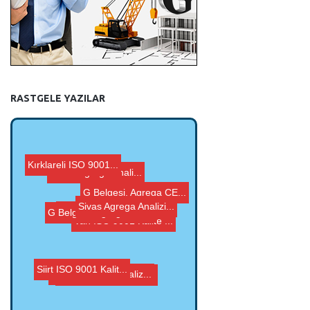
RASTGELE YAZILAR
Kırklareli ISO 9001...
Bartın Agrega Anali...
Sivas Agrega Analizi...
G Belgesi, Agrega CE...
G Belgesi, Agrega CE...
Eskişehir Agrega An...
Van ISO 9001 Kalite ...
Tunceli Agrega Anali...
Mersin Agrega Analiz...
Siirt ISO 9001 Kalit...