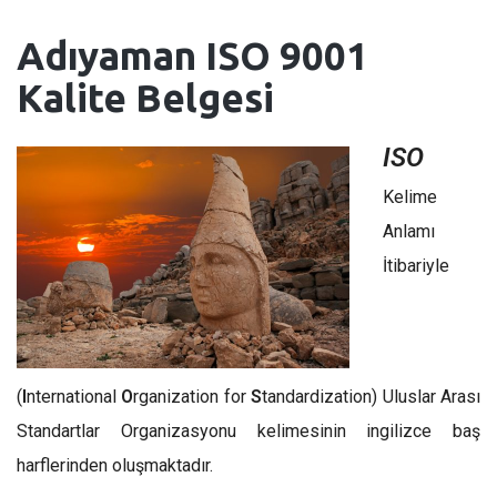
Adıyaman
ISO 9001
Kalite Belgesi
ISO
Kelime
Anlamı
İtibariyle
(
I
nternational
O
rganization for
S
tandardization) Uluslar Arası
Standartlar Organizasyonu kelimesinin ingilizce baş
harflerinden oluşmaktadır.