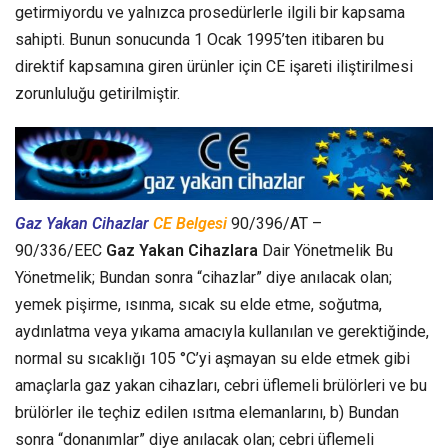
getirmiyordu ve yalnızca prosedürlerle ilgili bir kapsama
sahipti. Bunun sonucunda 1 Ocak 1995’ten itibaren bu
direktif kapsamına giren ürünler için CE işareti iliştirilmesi
zorunluluğu getirilmiştir.
Gaz Yakan Cihazlar
CE Belgesi
90/396/AT –
90/336/EEC
Gaz Yakan Cihazlara
Dair Yönetmelik Bu
Yönetmelik; Bundan sonra “cihazlar” diye anılacak olan;
yemek pişirme, ısınma, sıcak su elde etme, soğutma,
aydınlatma veya yıkama amacıyla kullanılan ve gerektiğinde,
normal su sıcaklığı 105 °C’yi aşmayan su elde etmek gibi
amaçlarla gaz yakan cihazları, cebri üflemeli brülörleri ve bu
brülörler ile teçhiz edilen ısıtma elemanlarını, b) Bundan
sonra “donanımlar” diye anılacak olan; cebri üflemeli