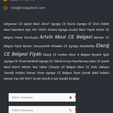
rota@rotapatent.com
Adıyaman CE İşareti Nasıl Alınır?
Agrega CE Düzce
Agrega CE Ürün Etiketi
Nasıl Hazırlanır
Ağrı ISO 10002
Ankara Agrega Analizi Nasıl Yapılır
Artvin CE
Artvin Mıcır CE Belgesi
Belgesi Veren Kuruluşlar
Batman CE
Elazığ
Belgesi Fiyatı
Burdur Danışmanlık Firmaları
CE Agrega Standartları
CE Belgesi Fiyatı
Elazığ CE nerden Alınır
G Belgesi Kırşehir
Iğdır
Agrega CE Ücreti
Karabük Agrega CE Teknik Dosya Hazırlanması
Kars CE İşareti
Nasıl Alınır?
Mersin Gaz Yakan Cihazlar CE Belgesi
Mıcır CE Ordu
Sakarya
Yassılık İndeksi Deneyi
Sivas Agrega CE Belgesi Fiyatı
Şırnak Şekil İndeksi
Deneyi
Van ISO 9001 Ücreti
Vernik G İçin Gerekli Evraklar