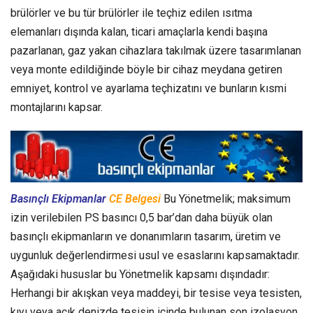
brülörler ve bu tür brülörler ile teçhiz edilen ısıtma
elemanları dışında kalan, ticari amaçlarla kendi başına
pazarlanan, gaz yakan cihazlara takılmak üzere tasarımlanan
veya monte edildiğinde böyle bir cihaz meydana getiren
emniyet, kontrol ve ayarlama teçhizatını ve bunların kısmi
montajlarını kapsar.
Basınçlı Ekipmanlar
CE Belgesi
Bu Yönetmelik; maksimum
izin verilebilen PS basıncı 0,5 bar’dan daha büyük olan
basınçlı ekipmanların ve donanımların tasarım, üretim ve
uygunluk değerlendirmesi usul ve esaslarını kapsamaktadır.
Aşağıdaki hususlar bu Yönetmelik kapsamı dışındadır:
Herhangi bir akışkan veya maddeyi, bir tesise veya tesisten,
kıyı veya açık denizde tesisin içinde bulunan son izolasyon