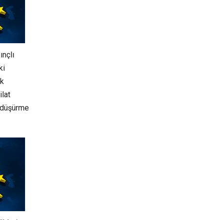
ınçlı
ki
ık
ilat
ç düşürme