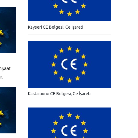
Kayseri CE Belgesi, Ce İşareti
inşaat
r.
Kastamonu CE Belgesi, Ce İşareti