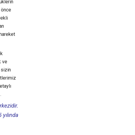
üklerin
n önce
ekli
an
 hareket
ık
k ve
 sizin
tlerimiz
etaylı
.
kezidir.
 yılında