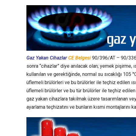
Gaz Yakan Cihazlar
CE Belgesi
90/396/AT – 90/33
sonra “cihazlar” diye anılacak olan; yemek pişirme,
kullanılan ve gerektiğinde, normal su sıcaklığı 105 
üflemeli brülörleri ve bu brülörler ile teçhiz edilen 
üflemeli brülörler ve bu tür brülörler ile teçhiz edil
gaz yakan cihazlara takılmak üzere tasarımlanan vey
ayarlama teçhizatını ve bunların kısmi montajlarını k