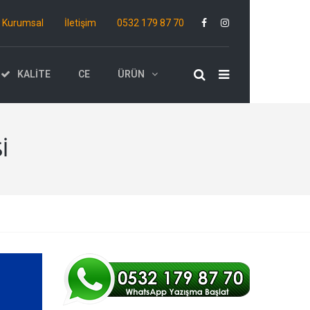
Kurumsal
İletişim
0532 179 87 70
KALITE
CE
ÜRÜN
I