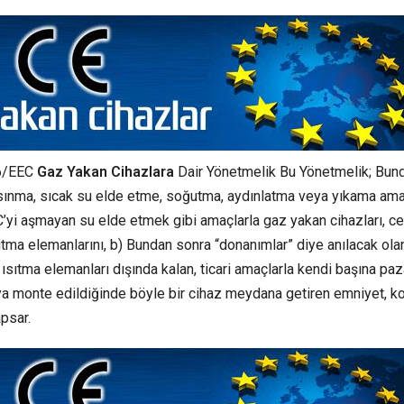
6/EEC
Gaz Yakan Cihazlara
Dair Yönetmelik Bu Yönetmelik; Bun
 ısınma, sıcak su elde etme, soğutma, aydınlatma veya yıkama ama
°C’yi aşmayan su elde etmek gibi amaçlarla gaz yakan cihazları, ce
ısıtma elemanlarını, b) Bundan sonra “donanımlar” diye anılacak olan
en ısıtma elemanları dışında kalan, ticari amaçlarla kendi başına paz
a monte edildiğinde böyle bir cihaz meydana getiren emniyet, ko
apsar.