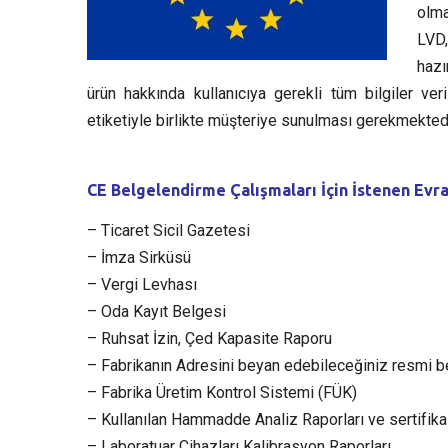
olma
LVD,
hazı
ürün hakkında kullanıcıya gerekli tüm bilgiler v
etiketiyle birlikte müşteriye sunulması gerekmektedi
CE Belgelendirme Çalışmaları İçin İstenen Evra
– Ticaret Sicil Gazetesi
– İmza Sirküsü
– Vergi Levhası
– Oda Kayıt Belgesi
– Ruhsat İzin, Çed Kapasite Raporu
– Fabrikanın Adresini beyan edebileceğiniz resmi b
– Fabrika Üretim Kontrol Sistemi (FÜK)
– Kullanılan Hammadde Analiz Raporları ve sertifikal
– Laboratuar Cihazları Kalibrasyon Raporları