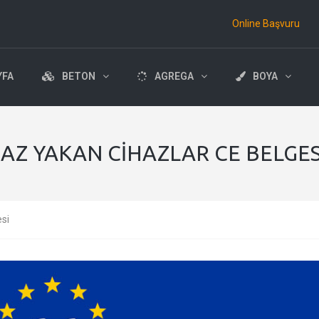
Online Başvuru
YFA
BETON
AGREGA
BOYA
Z YAKAN CIHAZLAR CE BELGES
si