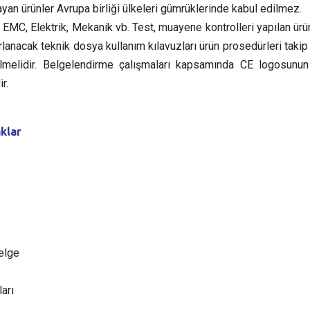
yan ürünler Avrupa birliği ülkeleri gümrüklerinde kabul edilmez.
 EMC, Elektrik, Mekanik vb. Test, muayene kontrolleri yapılan ürü
rlanacak teknik dosya kullanım kılavuzları ürün prosedürleri takip
erilmelidir. Belgelendirme çalışmaları kapsamında CE logosunu
r.
klar
elge
arı