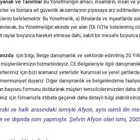
yanak ve Tanımlar
Bu Yönetmeliğin amacı; insanların, insan ve y
rler ve bunlara ait güvenlik aksamlarının piyasaya arz edilmede
erini belirlemektir. Bu Yönetmelik; a) Binalarda ve inşaatlarda sür
anılacak, bu Yönetmeliğin ekinde yer alan (Ek IV)’te listelenmiş ol
bit raylar boyunca hareket etmese dahi, sabit bir mesafe boyunca
rınızda
için bilgi, Belge danışmanlık ve sektörde edinilmiş 20 Yıll
 müşterilerimizin hizmetindeyiz. CE Belgeleriyle ilgili danışmanlı
lerimiz için bizi aramanız yeterlidir. Kurumsal ve yerel şartlarda
an memnuniyet duyarız. Diğer danışmanlık ve belgelendirme faaliye
an başvuru formunu doldurarak müşteri temsilcilerimizden daha d
niz için firmamızla irtibata geçerek daha detaylı bilgi alabilirsiniz
ski ve halk arasındaki ismiyle Afyon, aynı isimli ilin mer
 ve dışında isim yapmıştır. Şehrin Afyon olan ismi, 2005