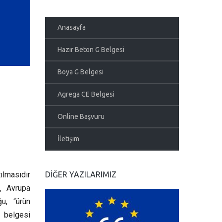
Anasayfa
Hazır Beton G Belgesi
Boya G Belgesi
Agrega CE Belgesi
Online Başvuru
İletişim
tılmasıdır
DIĞER YAZILARIMIZ
n, Avrupa
ğu, “ürün
E belgesi