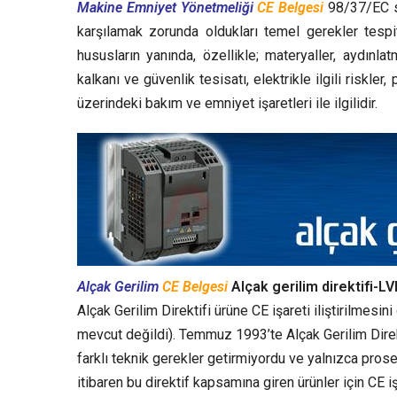
Makine Emniyet Yönetmeliği
CE Belgesi
98/37/EC sa
karşılamak zorunda oldukları temel gerekler tespi
hususların yanında, özellikle; materyaller, aydınl
kalkanı ve güvenlik tesisatı, elektrikle ilgili riskle
üzerindeki bakım ve emniyet işaretleri ile ilgilidir.
Alçak Gerilim
CE Belgesi
Alçak gerilim direktifi-L
Alçak Gerilim Direktifi ürüne CE işareti iliştirilmesi
mevcut değildi). Temmuz 1993’te Alçak Gerilim Direkti
farklı teknik gerekler getirmiyordu ve yalnızca pros
itibaren bu direktif kapsamına giren ürünler için CE işa