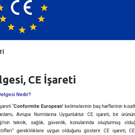
TI
gesi, CE İşareti
Belgesi Nedir?
şareti
‘Conformite European’
kelimelerinin baş harflerinin kısal
nlamı, Avrupa Normlarına Uygunluktur. CE işareti, bir ürünü
iği’nin teknik, sağlık, güvenlik, konularında oluşturmuş oldu
ktifleri” gerekliliklere uygun olduğunu gösterir. CE işareti, C