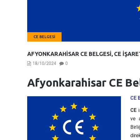
CE BELGESI
AFYONKARAHISAR CE BELGESI, CE İŞARE
18/10/2024
0
Afyonkarahisar CE Bel
CE 
CE
i
ve a
Birl
dire