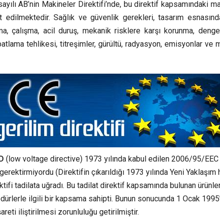
yılı AB’nin Makineler Direktifi’nde, bu direktif kapsamındaki ma
t edilmektedir. Sağlık ve güvenlik gerekleri, tasarım esnasınd
atma, çalışma, acil duruş, mekanik risklere karşı korunma, deng
r, patlama tehlikesi, titreşimler, gürültü, radyasyon, emisyonlar ve
VD
(low voltage directive) 1973 yılında kabul edilen 2006/95/EEC 
ni gerektirmiyordu (Direktifin çıkarıldığı 1973 yılında Yeni Yaklaşım
fi tadilata uğradı. Bu tadilat direktif kapsamında bulunan ürünler
edürlerle ilgili bir kapsama sahipti. Bunun sonucunda 1 Ocak 1995
reti iliştirilmesi zorunluluğu getirilmiştir.