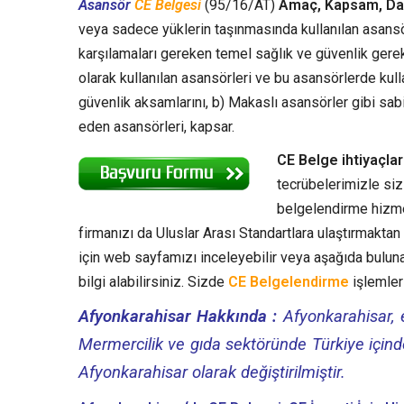
Asansör
CE Belgesi
(95/16/AT)
Amaç, Kapsam, Da
veya sadece yüklerin taşınmasında kullanılan asansö
karşılamaları gereken temel sağlık ve güvenlik gerekl
olarak kullanılan asansörleri ve bu asansörlerde kull
güvenlik aksamlarını, b) Makaslı asansörler gibi sa
eden asansörleri, kapsar.
CE Belge ihtiyaçla
tecrübelerimizle siz
belgelendirme hizmet
firmanızı da Uluslar Arası Standartlara ulaştırmakt
için web sayfamızı inceleyebilir veya aşağıda bulun
bilgi alabilirsiniz. Sizde
CE Belgelendirme
işlemleri
Afyonkarahisar Hakkında :
Afyonkarahisar, e
Mermercilik ve gıda sektöründe Türkiye içinde
Afyonkarahisar olarak değiştirilmiştir.