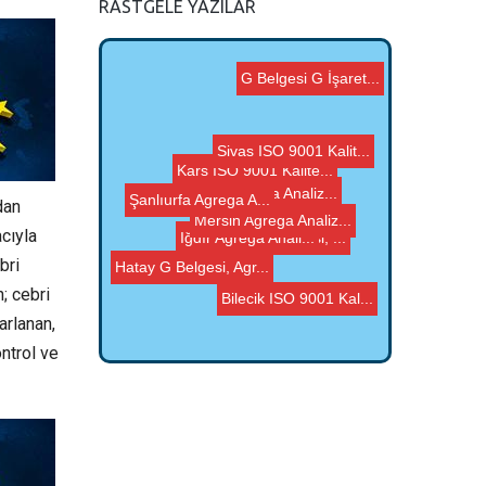
RASTGELE YAZILAR
Şanlıurfa Agrega A...
Bitlis Agrega Analiz...
Karabük G Belgesi, ...
Kars ISO 9001 Kalite...
Mersin Agrega Analiz...
G Belgesi G İşaret...
dan
Iğdır Agrega Anali...
Bilecik ISO 9001 Kal...
cıyla
bri
Hatay G Belgesi, Agr...
Sivas ISO 9001 Kalit...
; cebri
arlanan,
ntrol ve