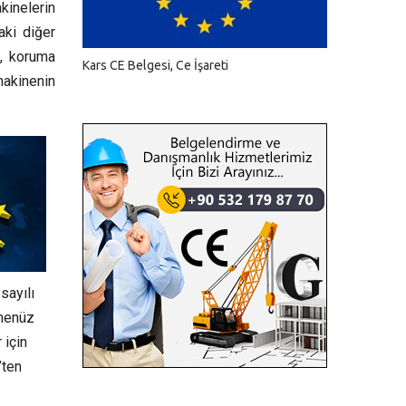
kinelerin
aki diğer
e, koruma
Kars CE Belgesi, Ce İşareti
 makinenin
sayılı
 henüz
 için
’ten