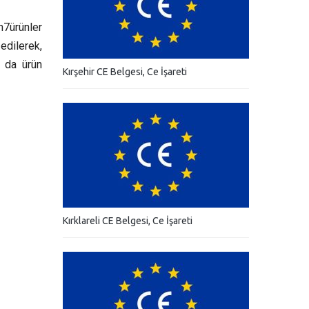
n7ürünler
 edilerek,
n da ürün
Kırşehir CE Belgesi, Ce İşareti
Kırklareli CE Belgesi, Ce İşareti