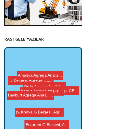
RASTGELE YAZILAR
Amasya Agrega Analiz...
Konya Agrega Analizi...
Bayburt Agrega Anali...
Konya G Belgesi, Agr...
G Belgesi, Agrega CE...
Ordu Agrega Analizi,...
Denizli ISO 9001 Kal...
G Belgesi, Agrega CE...
Şanlıurfa Agrega A...
Erzurum G Belgesi, A...