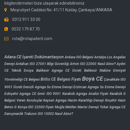
bilgilendirmeleri bize ulaşarak edinebilirsiniz.
Meşrutiyet Caddesi No: 41/11 Kızılay, Çankaya/ANKARA
0312 911 33 00
0532 179 87 70
rota@rotapatent.com
Adana CE İşareti Dokümantasyon
Ankara ISO Belgesi
Antalya Los Angelas
Deneyi
Ardahan ISO 27001 Bilgi Güvenliği
Artvin ISO 22000 Nasıl Alınır?
Aydın
CE Teknik Dosya
Balıkesir Agrega CE Ücreti
Balıkesir Makine Emniyet
Boya CE
Bitlis CE Belgesi Fiyatı
Yönetmeliği CE Belgesi
Çanakkale ISO
9001 Ücreti
Denizli Agrega Su Emme Deneyi
Erzincan Agrega Su Emme Deneyi
Eskişehir Agrega CE
İzmir ISO 9001
Karabük Agrega Analizi Fiyatı
Karabük G
Belgesi Veren Kuruluşlar
Kayseri Agrega Hacim Kararlılığı Deneyi
Kırşehir Hazır
Beton G
Konya ISO 22000 Fiyatı
Muğla Metilen Mavisi Deneyi
Tokat Agrega CE
Danışmanlık
Trabzon ISO 10002 Nasıl Alınır?