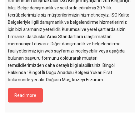
harflerinden oluşmaktadır. ISO Belge ihtiyaçlarınızda Bingöl için
bilgi, Belge danışmanlık ve sektörde edinilmiş 20 Yıllık
tecrübelerimizle siz müşterilerimizin hizmetindeyiz. ISO Kalite
Belgeleriyle ilgili danışmanlık ve belgelendirme hizmetlerimiz
için bizi aramanız yeterlidir. Kurumsal ve yerel şartlarda sizin
firmanızı da Uluslar Arası Standartlara ulaştırmaktan
memnuniyet duyarız. Diğer danışmanlık ve belgelendirme
faaliyetlerimiz için web sayfamızı inceleyebilir veya aşağıda
bulunan başvuru formunu doldurarak müşteri
temsilcilerimizden daha detaylı bilgi alabilirsiniz. Bingöl
Hakkında : Bingöl İli Doğu Anadolu Bölgesi Yukarı Fırat
bölümünde yer alır. Doğusu Muş, kuzeyi Erzurum…
Read more