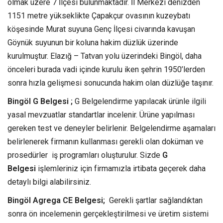
olmak üzere 7 İlçesi bulunmaktadır. İl Merkezi denizden
1151 metre yükseklikte Çapakçur ovasının kuzeybatı
köşesinde Murat suyuna Genç İlçesi civarında kavuşan
Göynük suyunun bir koluna hakim düzlük üzerinde
kurulmuştur. Elazığ – Tatvan yolu üzerindeki Bingöl, daha
önceleri burada vadi içinde kurulu iken şehrin 1950’lerden
sonra hızla gelişmesi sonucunda hakim olan düzlüğe taşınır.
Bingöl G Belgesi ;
G Belgelendirme yapılacak ürünle ilgili
yasal mevzuatlar standartlar incelenir. Ürüne yapılması
gereken test ve deneyler belirlenir. Belgelendirme aşamaları
belirlenerek firmanın kullanması gerekli olan doküman ve
prosedürler iş programları oluşturulur. Sizde
G
Belgesi
işlemleriniz için firmamızla irtibata geçerek daha
detaylı bilgi alabilirsiniz.
Bingöl Agrega CE Belgesi;
Gerekli şartlar sağlandıktan
sonra ön incelemenin gerçekleştirilmesi ve üretim sistemi