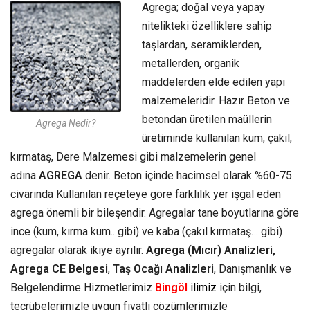
Agrega; doğal veya yapay
nitelikteki özelliklere sahip
taşlardan, seramiklerden,
metallerden, organik
maddelerden elde edilen yapı
malzemeleridir. Hazır Beton ve
betondan üretilen maüllerin
Agrega Nedir?
üretiminde kullanılan kum, çakıl,
kırmataş, Dere Malzemesi gibi malzemelerin genel
adına
AGREGA
denir. Beton içinde hacimsel olarak %60-75
civarında Kullanılan reçeteye göre farklılık yer işgal eden
agrega önemli bir bileşendir. Agregalar tane boyutlarına göre
ince (kum, kırma kum.. gibi) ve kaba (çakıl kırmataş… gibi)
agregalar olarak ikiye ayrılır.
Agrega (Mıcır) Analizleri,
Agrega CE Belgesi
,
Taş Ocağı Analizleri
, Danışmanlık ve
Belgelendirme Hizmetlerimiz
Bingöl
ilimiz
için bilgi,
tecrübelerimizle uygun fiyatlı çözümlerimizle