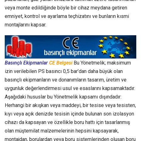
veya monte edildiğinde böyle bir cihaz meydana getiren
emniyet, kontrol ve ayarlama teçhizatını ve bunların kısmi
montajlarını kapsar.
Basınçlı Ekipmanlar
CE Belgesi
Bu Yönetmelik; maksimum
izin verilebilen PS basıncı 0,5 bar’dan daha büyük olan
basınçlı ekipmanların ve donanımların tasarım, üretim ve
uygunluk değerlendirmesi usul ve esaslarını kapsamaktadır.
Aşağıdaki hususlar bu Yönetmelik kapsamı dışındadır:
Herhangi bir akışkan veya maddeyi, bir tesise veya tesisten,
kıyı veya açık denizde tesisin içinde bulunan son izolasyon
cihazı da kapsayan ve özellikle boru hattı için tasarlanmış
olan müştemilat malzemelerinin hepsini kapsayarak,
montajdan, borulardan veya boru sistemlerinden oluşan boru