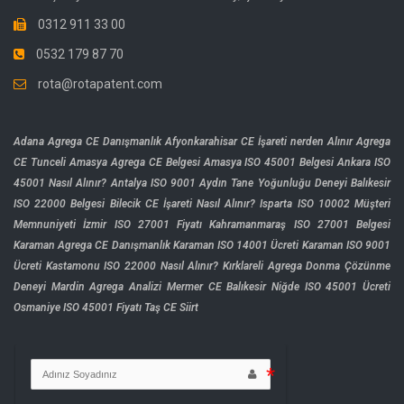
0312 911 33 00
0532 179 87 70
rota@rotapatent.com
Adana Agrega CE Danışmanlık
Afyonkarahisar CE İşareti nerden Alınır
Agrega
CE Tunceli
Amasya Agrega CE Belgesi
Amasya ISO 45001 Belgesi
Ankara ISO
45001 Nasıl Alınır?
Antalya ISO 9001
Aydın Tane Yoğunluğu Deneyi
Balıkesir
ISO 22000 Belgesi
Bilecik CE İşareti Nasıl Alınır?
Isparta ISO 10002 Müşteri
Memnuniyeti
İzmir ISO 27001 Fiyatı
Kahramanmaraş ISO 27001 Belgesi
Karaman Agrega CE Danışmanlık
Karaman ISO 14001 Ücreti
Karaman ISO 9001
Ücreti
Kastamonu ISO 22000 Nasıl Alınır?
Kırklareli Agrega Donma Çözünme
Deneyi
Mardin Agrega Analizi
Mermer CE Balıkesir
Niğde ISO 45001 Ücreti
Osmaniye ISO 45001 Fiyatı
Taş CE Siirt