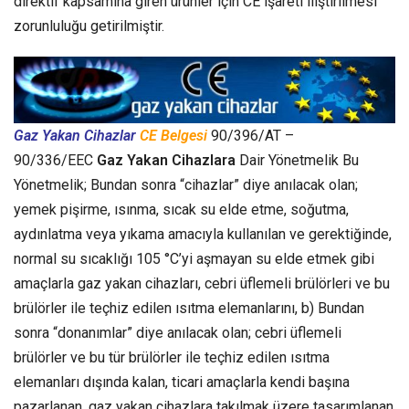
direktif kapsamına giren ürünler için CE işareti iliştirilmesi
zorunluluğu getirilmiştir.
Gaz Yakan Cihazlar
CE Belgesi
90/396/AT –
90/336/EEC
Gaz Yakan Cihazlara
Dair Yönetmelik Bu
Yönetmelik; Bundan sonra “cihazlar” diye anılacak olan;
yemek pişirme, ısınma, sıcak su elde etme, soğutma,
aydınlatma veya yıkama amacıyla kullanılan ve gerektiğinde,
normal su sıcaklığı 105 °C’yi aşmayan su elde etmek gibi
amaçlarla gaz yakan cihazları, cebri üflemeli brülörleri ve bu
brülörler ile teçhiz edilen ısıtma elemanlarını, b) Bundan
sonra “donanımlar” diye anılacak olan; cebri üflemeli
brülörler ve bu tür brülörler ile teçhiz edilen ısıtma
elemanları dışında kalan, ticari amaçlarla kendi başına
pazarlanan, gaz yakan cihazlara takılmak üzere tasarımlanan