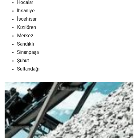
Hocalar
İhsaniye
İscehisar
Kızılören
Merkez
Sandıklı
Sinanpaşa
Şuhut
Sultandağı