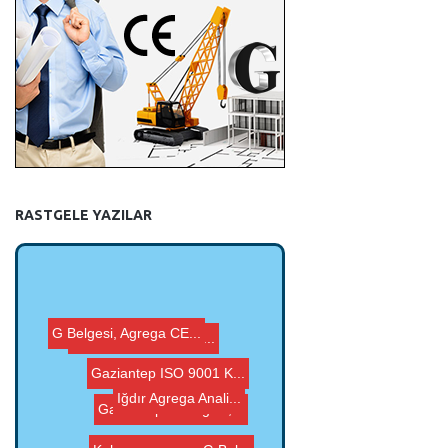
RASTGELE YAZILAR
Malatya G Belgesi, A...
Rize ISO 9001 Kalite...
G Belgesi, Agrega CE...
Kahramanmaraş G Bel...
Iğdır Agrega Anali...
Gaziantep G Belgesi,...
Gaziantep ISO 9001 K...