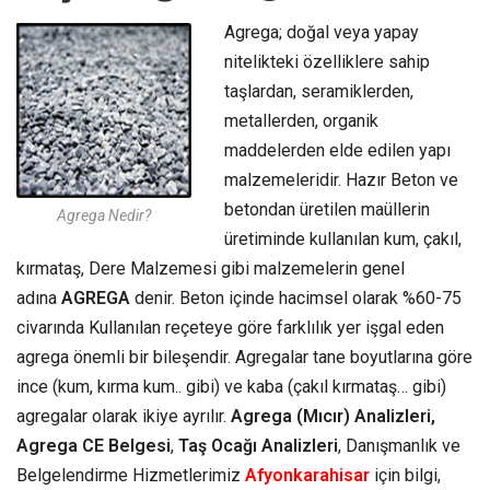
Agrega; doğal veya yapay
nitelikteki özelliklere sahip
taşlardan, seramiklerden,
metallerden, organik
maddelerden elde edilen yapı
malzemeleridir. Hazır Beton ve
betondan üretilen maüllerin
Agrega Nedir?
üretiminde kullanılan kum, çakıl,
kırmataş, Dere Malzemesi gibi malzemelerin genel
adına
AGREGA
denir. Beton içinde hacimsel olarak %60-75
civarında Kullanılan reçeteye göre farklılık yer işgal eden
agrega önemli bir bileşendir. Agregalar tane boyutlarına göre
ince (kum, kırma kum.. gibi) ve kaba (çakıl kırmataş… gibi)
agregalar olarak ikiye ayrılır.
Agrega (Mıcır) Analizleri,
Agrega CE Belgesi
,
Taş Ocağı Analizleri
, Danışmanlık ve
Belgelendirme Hizmetlerimiz
Afyonkarahisar
için bilgi,