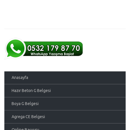
Anasayfa
Hazır Beton G Belgesi
Boya G Belgesi
Agrega CE Belgesi
Online Başvuru