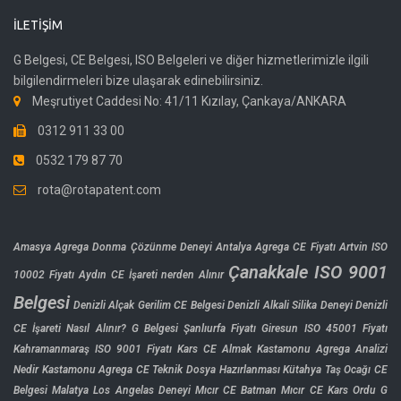
İLETIŞIM
G Belgesi, CE Belgesi, ISO Belgeleri ve diğer hizmetlerimizle ilgili
bilgilendirmeleri bize ulaşarak edinebilirsiniz.
Meşrutiyet Caddesi No: 41/11 Kızılay, Çankaya/ANKARA
0312 911 33 00
0532 179 87 70
rota@rotapatent.com
Amasya Agrega Donma Çözünme Deneyi
Antalya Agrega CE Fiyatı
Artvin ISO
Çanakkale ISO 9001
10002 Fiyatı
Aydın CE İşareti nerden Alınır
Belgesi
Denizli Alçak Gerilim CE Belgesi
Denizli Alkali Silika Deneyi
Denizli
CE İşareti Nasıl Alınır?
G Belgesi Şanlıurfa Fiyatı
Giresun ISO 45001 Fiyatı
Kahramanmaraş ISO 9001 Fiyatı
Kars CE Almak
Kastamonu Agrega Analizi
Nedir
Kastamonu Agrega CE Teknik Dosya Hazırlanması
Kütahya Taş Ocağı CE
Belgesi
Malatya Los Angelas Deneyi
Mıcır CE Batman
Mıcır CE Kars
Ordu G