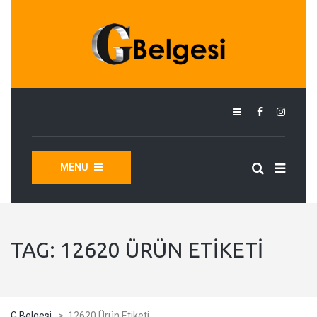
MENU
TAG:
12620 ÜRÜN ETIKETI
G Belgesi
>
12620 Ürün Etiketi