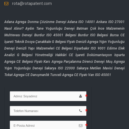
rota@rotapatent.com
Adana Agrega Donma Çözünme Deneyi
Adana ISO 14001
Ankara ISO 27001
Nasıl Alınır?
Aydın Tane Yoğunluğu Deneyi
Batman Çok İnce Malzemenin
Muhtevası Deneyi
Burdur ISO 45001 Belgesi
Burdur ISO Belgesi
Bursa CE
İşareti Teknik Dosya
Çanakkale G Belgesi Fiyatı
Denizli Agrega Yığın Yoğunluğu
Deneyi
Denizli Yapı Malzemeleri CE Belgesi
Diyarbakır ISO 9001
Edirne Elek
Analizi
G Belgesi Yönetmeliği
Hakkâri CE İşareti Dokümantasyon
Isparta
Agrega CE Belgesi Fiyatı
Kars Agrega Parçalanma Direnci Deneyi
Muş Agrega
Yığın Yoğunluğu Deneyi
Sakarya ISO 22000
Sakarya Metilen Mavisi Deneyi
Tokat Agrega CE Danışmanlık
Tunceli Agrega CE Fiyatı
Van ISO 45001