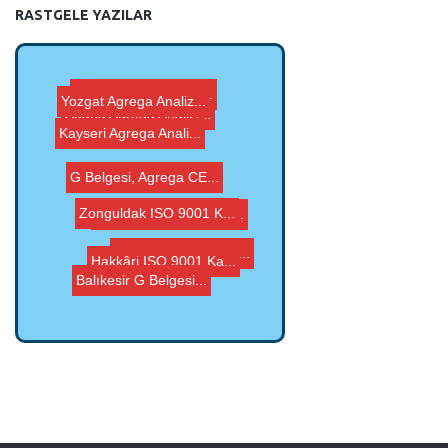
RASTGELE YAZILAR
Artvin ISO 9001 Kali...
Yozgat Agrega Analiz...
Adana Agrega Analizi...
Kayseri Agrega Anali...
G Belgesi, Agrega CE...
G Belgesi, Agrega CE...
Zonguldak ISO 9001 K...
Hakkâri ISO 9001 Ka...
Muş Agrega Analizi,...
Balıkesir G Belgesi...