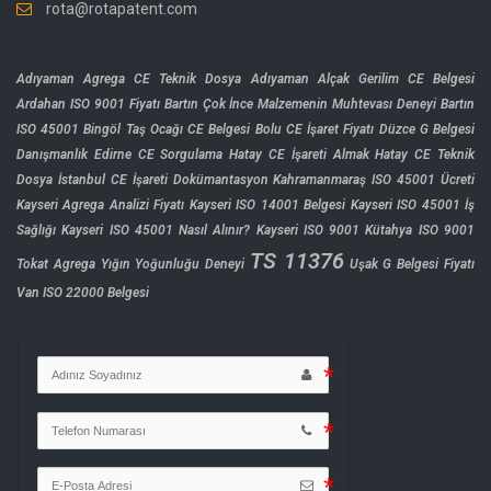
rota@rotapatent.com
Adıyaman Agrega CE Teknik Dosya
Adıyaman Alçak Gerilim CE Belgesi
Ardahan ISO 9001 Fiyatı
Bartın Çok İnce Malzemenin Muhtevası Deneyi
Bartın
ISO 45001
Bingöl Taş Ocağı CE Belgesi
Bolu CE İşaret Fiyatı
Düzce G Belgesi
Danışmanlık
Edirne CE Sorgulama
Hatay CE İşareti Almak
Hatay CE Teknik
Dosya
İstanbul CE İşareti Dokümantasyon
Kahramanmaraş ISO 45001 Ücreti
Kayseri Agrega Analizi Fiyatı
Kayseri ISO 14001 Belgesi
Kayseri ISO 45001 İş
Sağlığı
Kayseri ISO 45001 Nasıl Alınır?
Kayseri ISO 9001
Kütahya ISO 9001
TS 11376
Tokat Agrega Yığın Yoğunluğu Deneyi
Uşak G Belgesi Fiyatı
Van ISO 22000 Belgesi