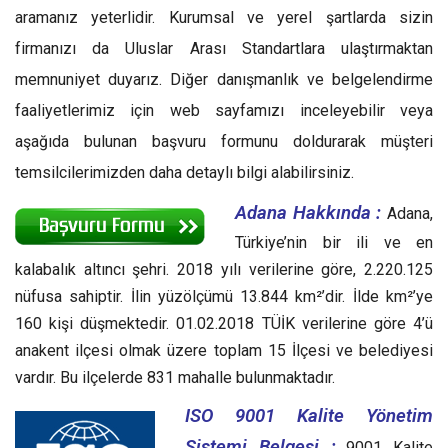
aramanız yeterlidir. Kurumsal ve yerel şartlarda sizin
firmanızı da Uluslar Arası Standartlara ulaştırmaktan
memnuniyet duyarız. Diğer danışmanlık ve belgelendirme
faaliyetlerimiz için web sayfamızı inceleyebilir veya
aşağıda bulunan başvuru formunu doldurarak müşteri
temsilcilerimizden daha detaylı bilgi alabilirsiniz.
Adana Hakkında :
Adana,
Türkiye’nin bir ili ve en
kalabalık altıncı şehri. 2018 yılı verilerine göre, 2.220.125
nüfusa sahiptir. İlin yüzölçümü 13.844 km²’dir. İlde km²’ye
160 kişi düşmektedir. 01.02.2018 TÜİK verilerine göre 4’ü
anakent ilçesi olmak üzere toplam 15 İlçesi ve belediyesi
vardır. Bu ilçelerde 831 mahalle bulunmaktadır.
ISO 9001 Kalite Yönetim
Sistemi Belgesi ;
9001 Kalite