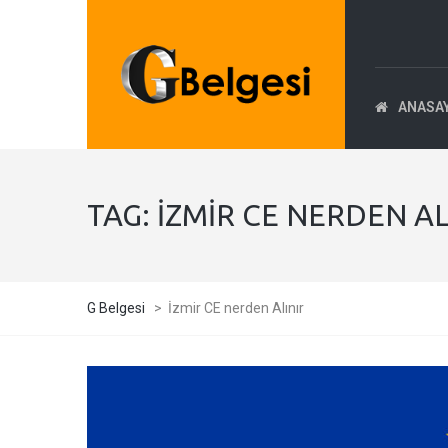
ANASA
TAG:
İZMIR CE NERDEN AL
G Belgesi
>
İzmir CE nerden Alınır