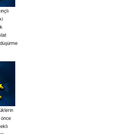
ınçlı
ki
ık
ilat
ç düşürme
üklerin
n önce
ekli