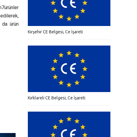
n7ürünler
 edilerek,
n da ürün
Kırşehir CE Belgesi, Ce İşareti
Kırklareli CE Belgesi, Ce İşareti