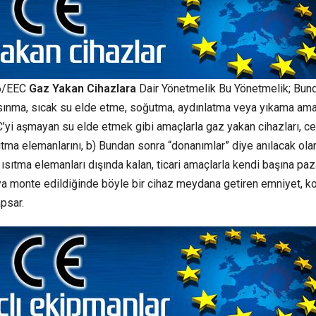
6/EEC
Gaz Yakan Cihazlara
Dair Yönetmelik Bu Yönetmelik; Bun
 ısınma, sıcak su elde etme, soğutma, aydınlatma veya yıkama ama
°C’yi aşmayan su elde etmek gibi amaçlarla gaz yakan cihazları, ce
ısıtma elemanlarını, b) Bundan sonra “donanımlar” diye anılacak olan
en ısıtma elemanları dışında kalan, ticari amaçlarla kendi başına paz
a monte edildiğinde böyle bir cihaz meydana getiren emniyet, ko
apsar.