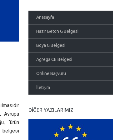
Anasayfa
Hazır Beton G Belgesi
Boya G Belgesi
Agrega CE Belgesi
Online Başvuru
İletişim
tılmasıdır
DIĞER YAZILARIMIZ
n, Avrupa
ğu, “ürün
E belgesi