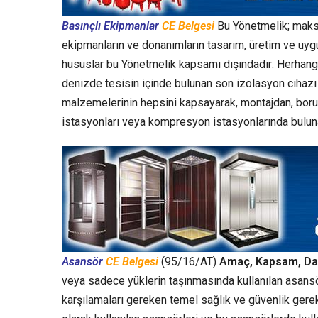
Basınçlı Ekipmanlar
CE Belgesi
Bu Yönetmelik; maksi
ekipmanların ve donanımların tasarım, üretim ve uyg
hususlar bu Yönetmelik kapsamı dışındadır: Herhangi 
denizde tesisin içinde bulunan son izolasyon cihazı 
malzemelerinin hepsini kapsayarak, montajdan, boru
istasyonları veya kompresyon istasyonlarında bulun
Asansör
CE Belgesi
(95/16/AT)
Amaç, Kapsam, Da
veya sadece yüklerin taşınmasında kullanılan asansö
karşılamaları gereken temel sağlık ve güvenlik gerekl