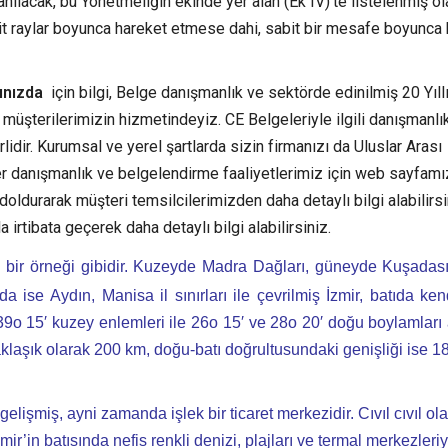
anılacak, bu Yönetmeliğin ekinde yer alan (Ek IV)’te listelenmiş ol
bit raylar boyunca hareket etmese dahi, sabit bir mesafe boyunca
rınızda
için bilgi, Belge danışmanlık ve sektörde edinilmiş 20 Yıll
 müşterilerimizin hizmetindeyiz. CE Belgeleriyle ilgili danışmanlı
idir. Kurumsal ve yerel şartlarda sizin firmanızı da Uluslar Arası
r danışmanlık ve belgelendirme faaliyetlerimiz için web sayfamı
oldurarak müşteri temsilcilerimizden daha detaylı bilgi alabilirsi
 irtibata geçerek daha detaylı bilgi alabilirsiniz.
ik bir örneği gibidir. Kuzeyde Madra Dağları, güneyde Kuşadası
se Aydın, Manisa il sınırları ile çevrilmiş İzmir, batıda ken
ve 39o 15′ kuzey enlemleri ile 26o 15′ ve 28o 20′ doğu boylamları
klaşık olarak 200 km, doğu-batı doğrultusundaki genişliği ise 18
elişmiş, ayni zamanda işlek bir ticaret merkezidir. Cıvıl cıvıl ol
ir’in batısında nefis renkli denizi, plajları ve termal merkezleriy