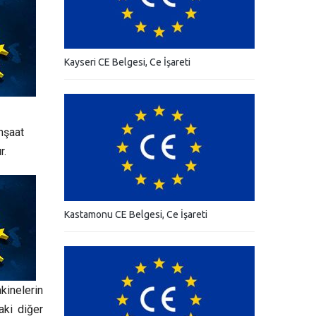
Kayseri CE Belgesi, Ce İşareti
inşaat
r.
Kastamonu CE Belgesi, Ce İşareti
kinelerin
aki diğer