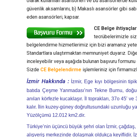
olarak kullanılan asansörleri ve bu asansörlerde kull
güvenlik aksamlarını, b) Makaslı asansörler gibi sa
eden asansörleri, kapsar.
CE Belge ihtiyaçla
tecrübelerimizle siz
belgelendirme hizmetlerimiz için bizi aramanız yeterl
Standartlara ulaştırmaktan memnuniyet duyarız. Diğe
inceleyebilir veya aşağıda bulunan başvuru formunu d
Sizde
CE Belgelendirme
işlemleriniz için firmamızla
İzmir Hakkında :
İzmir, Ege kıyı bölgesinin tip
batıda Çeşme Yarımadası’nın Tekne Burnu, doğuda i
anılan körfezle kucaklaşır. İl toprakları, 37o 45′ 
kalır. İlin kuzey-güney doğrultusundaki uzunluğu ya
Yüzölçümü 12.012 km2.dir.
Türkiye’nin üçüncü büyük şehri olan İzmir, çağdaş, g
alışveriş merkezinde dolaşmak oldukça keyiflidir. İzm