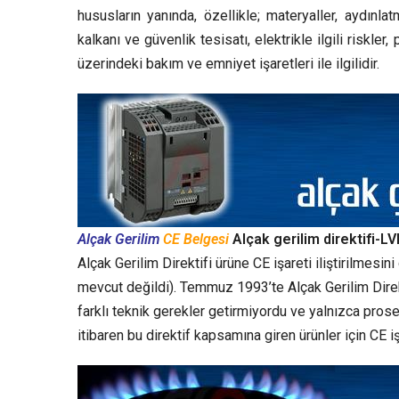
hususların yanında, özellikle; materyaller, aydınl
kalkanı ve güvenlik tesisatı, elektrikle ilgili riskle
üzerindeki bakım ve emniyet işaretleri ile ilgilidir.
Alçak Gerilim
CE Belgesi
Alçak gerilim direktifi-L
Alçak Gerilim Direktifi ürüne CE işareti iliştirilmesi
mevcut değildi). Temmuz 1993’te Alçak Gerilim Direkti
farklı teknik gerekler getirmiyordu ve yalnızca pros
itibaren bu direktif kapsamına giren ürünler için CE işa