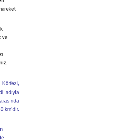
an
 hareket
ık
k ve
zı
niz.
 Körfezi,
di adıyla
 arasında
0 km’dir.
an
le