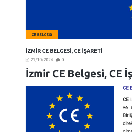
CE BELGESI
İZMIR CE BELGESI, CE İŞARETI
21/10/2024
0
İzmir CE Belgesi, CE İ
CE 
CE
i
ve a
Birl
dire
olma