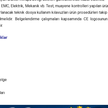
 EMC, Elektrik, Mekanik vb. Test, muayene kontrolleri yapılan ürü
rlanacak teknik dosya kullanım kılavuzları ürün prosedürleri takip
erilmelidir. Belgelendirme çalışmaları kapsamında CE logosunu
r.
klar
elge
arı