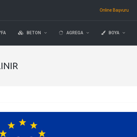
Online Başvuru
YFA
BETON
AGREGA
BOYA
INIR