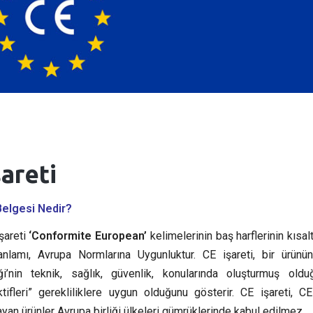
şareti
Belgesi Nedir?
şareti
‘Conformite European’
kelimelerinin baş harflerinin kısal
nlamı, Avrupa Normlarına Uygunluktur. CE işareti, bir ürünü
iği’nin teknik, sağlık, güvenlik, konularında oluşturmuş oldu
ktifleri” gerekliliklere uygun olduğunu gösterir. CE işareti, C
yan ürünler Avrupa birliği ülkeleri gümrüklerinde kabul edilmez.