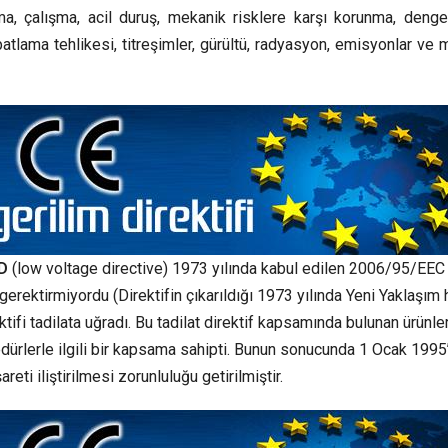
atma, çalışma, acil duruş, mekanik risklere karşı korunma, deng
r, patlama tehlikesi, titreşimler, gürültü, radyasyon, emisyonlar ve
VD
(low voltage directive) 1973 yılında kabul edilen 2006/95/EEC 
ni gerektirmiyordu (Direktifin çıkarıldığı 1973 yılında Yeni Yaklaşım
fi tadilata uğradı. Bu tadilat direktif kapsamında bulunan ürünler
edürlerle ilgili bir kapsama sahipti. Bunun sonucunda 1 Ocak 1995
reti iliştirilmesi zorunluluğu getirilmiştir.