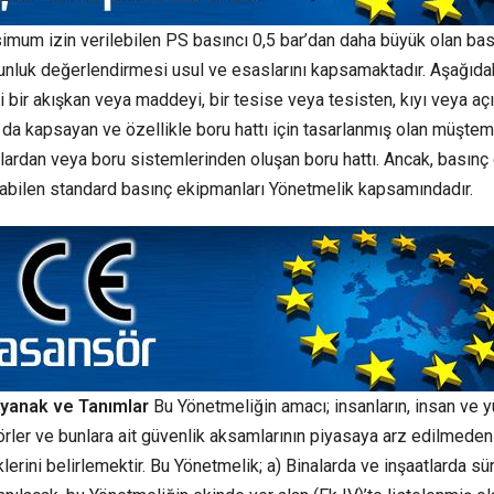
mum izin verilebilen PS basıncı 0,5 bar’dan daha büyük olan bas
unluk değerlendirmesi usul ve esaslarını kapsamaktadır. Aşağıda
bir akışkan veya maddeyi, bir tesise veya tesisten, kıyı veya aç
da kapsayan ve özellikle boru hattı için tasarlanmış olan müştem
lardan veya boru sistemlerinden oluşan boru hattı. Ancak, basın
abilen standard basınç ekipmanları Yönetmelik kapsamındadır.
yanak ve Tanımlar
Bu Yönetmeliğin amacı; insanların, insan ve y
rler ve bunlara ait güvenlik aksamlarının piyasaya arz edilmede
erini belirlemektir. Bu Yönetmelik; a) Binalarda ve inşaatlarda sür