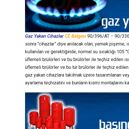
Gaz Yakan Cihazlar
CE Belgesi
90/396/AT – 90/33
sonra “cihazlar” diye anılacak olan; yemek pişirme,
kullanılan ve gerektiğinde, normal su sıcaklığı 105 
üflemeli brülörleri ve bu brülörler ile teçhiz edilen 
üflemeli brülörler ve bu tür brülörler ile teçhiz edil
gaz yakan cihazlara takılmak üzere tasarımlanan vey
ayarlama teçhizatını ve bunların kısmi montajlarını k