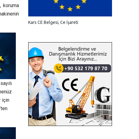
e, koruma
 makinenin
Kars CE Belgesi, Ce İşareti
sayılı
 henüz
 için
’ten