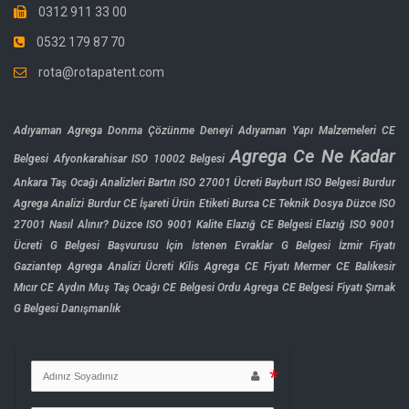
0312 911 33 00
0532 179 87 70
rota@rotapatent.com
Adıyaman Agrega Donma Çözünme Deneyi
Adıyaman Yapı Malzemeleri CE
Agrega Ce Ne Kadar
Belgesi
Afyonkarahisar ISO 10002 Belgesi
Ankara Taş Ocağı Analizleri
Bartın ISO 27001 Ücreti
Bayburt ISO Belgesi
Burdur
Agrega Analizi
Burdur CE İşareti Ürün Etiketi
Bursa CE Teknik Dosya
Düzce ISO
27001 Nasıl Alınır?
Düzce ISO 9001 Kalite
Elazığ CE Belgesi
Elazığ ISO 9001
Ücreti
G Belgesi Başvurusu İçin İstenen Evraklar
G Belgesi İzmir Fiyatı
Gaziantep Agrega Analizi Ücreti
Kilis Agrega CE Fiyatı
Mermer CE Balıkesir
Mıcır CE Aydın
Muş Taş Ocağı CE Belgesi
Ordu Agrega CE Belgesi Fiyatı
Şırnak
G Belgesi Danışmanlık