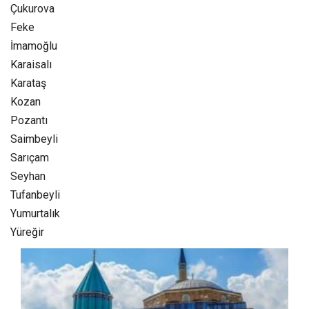
Çukurova
Feke
İmamoğlu
Karaisalı
Karataş
Kozan‎
Pozantı‎
Saimbeyli
Sarıçam
Seyhan
Tufanbeyli‎
Yumurtalık‎
Yüreğir