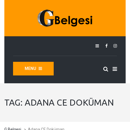
MENU
TAG:
ADANA CE DOKÜMAN
G Belgesi
>
Adana CE Doküman