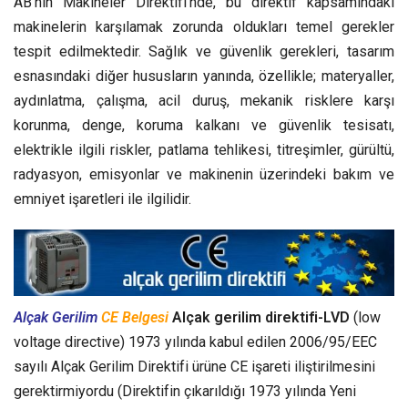
AB’nin Makineler Direktifi’nde, bu direktif kapsamındaki
makinelerin karşılamak zorunda oldukları temel gerekler
tespit edilmektedir. Sağlık ve güvenlik gerekleri, tasarım
esnasındaki diğer hususların yanında, özellikle; materyaller,
aydınlatma, çalışma, acil duruş, mekanik risklere karşı
korunma, denge, koruma kalkanı ve güvenlik tesisatı,
elektrikle ilgili riskler, patlama tehlikesi, titreşimler, gürültü,
radyasyon, emisyonlar ve makinenin üzerindeki bakım ve
emniyet işaretleri ile ilgilidir.
Alçak Gerilim
CE Belgesi
Alçak gerilim direktifi-LVD
(low
voltage directive) 1973 yılında kabul edilen 2006/95/EEC
sayılı Alçak Gerilim Direktifi ürüne CE işareti iliştirilmesini
gerektirmiyordu (Direktifin çıkarıldığı 1973 yılında Yeni