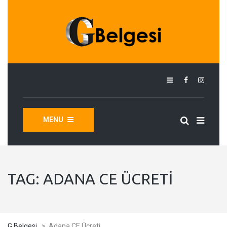
MENU
TAG:
ADANA CE ÜCRETI
G Belgesi
>
Adana CE Ücreti