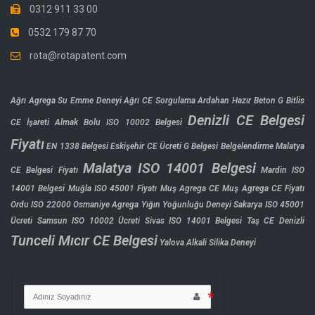
0312 911 33 00
0532 179 87 70
rota@rotapatent.com
Ağrı Agrega Su Emme Deneyi
Ağrı CE Sorgulama
Ardahan Hazır Beton G
Bitlis
Denizli CE Belgesi
CE İşareti Almak
Bolu ISO 10002 Belgesi
Fiyatı
EN 1338 Belgesi
Eskişehir CE Ücreti
G Belgesi Belgelendirme
Malatya
Malatya ISO 14001 Belgesi
CE Belgesi Fiyatı
Mardin ISO
14001 Belgesi
Muğla ISO 45001 Fiyatı
Muş Agrega CE
Muş Agrega CE Fiyatı
Ordu ISO 22000
Osmaniye Agrega Yığın Yoğunluğu Deneyi
Sakarya ISO 45001
Ücreti
Samsun ISO 10002 Ücreti
Sivas ISO 14001 Belgesi
Taş CE Denizli
Tunceli Mıcır CE Belgesi
Yalova Alkali Silika Deneyi