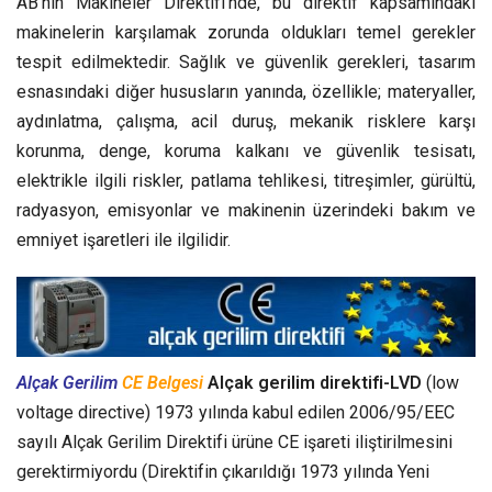
AB’nin Makineler Direktifi’nde, bu direktif kapsamındaki
makinelerin karşılamak zorunda oldukları temel gerekler
tespit edilmektedir. Sağlık ve güvenlik gerekleri, tasarım
esnasındaki diğer hususların yanında, özellikle; materyaller,
aydınlatma, çalışma, acil duruş, mekanik risklere karşı
korunma, denge, koruma kalkanı ve güvenlik tesisatı,
elektrikle ilgili riskler, patlama tehlikesi, titreşimler, gürültü,
radyasyon, emisyonlar ve makinenin üzerindeki bakım ve
emniyet işaretleri ile ilgilidir.
Alçak Gerilim
CE Belgesi
Alçak gerilim direktifi-LVD
(low
voltage directive) 1973 yılında kabul edilen 2006/95/EEC
sayılı Alçak Gerilim Direktifi ürüne CE işareti iliştirilmesini
gerektirmiyordu (Direktifin çıkarıldığı 1973 yılında Yeni