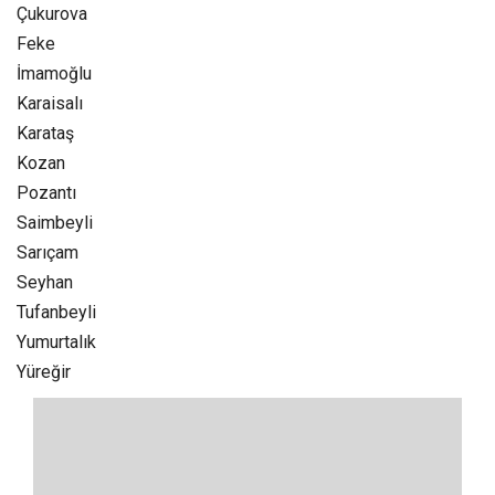
Çukurova
Feke
İmamoğlu
Karaisalı
Karataş
Kozan‎
Pozantı‎
Saimbeyli
Sarıçam
Seyhan
Tufanbeyli‎
Yumurtalık‎
Yüreğir