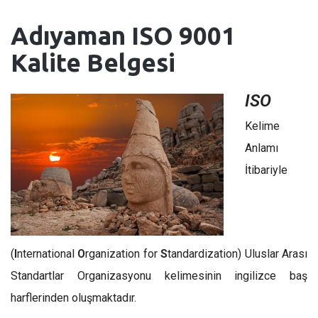
Adıyaman
ISO 9001
Kalite Belgesi
ISO
Kelime
Anlamı
İtibariyle
(
I
nternational
O
rganization for
S
tandardization) Uluslar Arası
Standartlar Organizasyonu kelimesinin ingilizce baş
harflerinden oluşmaktadır.