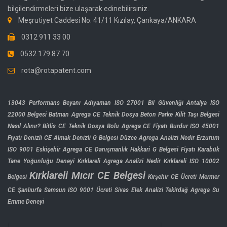
bilgilendirmeleri bize ulaşarak edinebilirsiniz.
Meşrutiyet Caddesi No: 41/11 Kızılay, Çankaya/ANKARA
0312 911 33 00
0532 179 87 70
rota@rotapatent.com
13043 Performans Beyanı
Adıyaman ISO 27001 Bil Güvenliği
Antalya ISO
22000 Belgesi
Batman Agrega CE Teknik Dosya
Beton Parke Kilit Taşı Belgesi
Nasıl Alınır?
Bitlis CE Teknik Dosya
Bolu Agrega CE Fiyatı
Burdur ISO 45001
Fiyatı
Denizli CE Almak
Denizli G Belgesi
Düzce Agrega Analizi Nedir
Erzurum
ISO 9001
Eskişehir Agrega CE Danışmanlık
Hakkari G Belgesi Fiyatı
Karabük
Tane Yoğunluğu Deneyi
Kırklareli Agrega Analizi Nedir
Kırklareli ISO 10002
Kırklareli Mıcır CE Belgesi
Belgesi
Kırşehir CE Ücreti
Mermer
CE Şanlıurfa
Samsun ISO 9001 Ücreti
Sivas Elek Analizi
Tekirdağ Agrega Su
Emme Deneyi